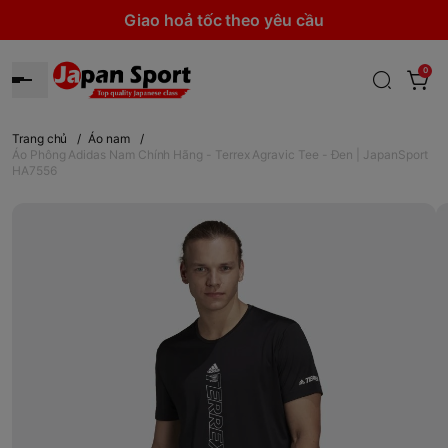
Giao hoả tốc theo yêu cầu
0
Trang chủ
/
Áo nam
/
Áo Phông Adidas Nam Chính Hãng - Terrex Agravic Tee - Đen | JapanSport
HA7556