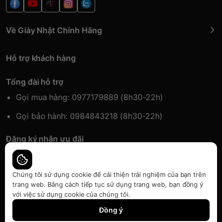
Về Giày Nhật Chính Hãng
Hỗ trợ khách hàng
Tổng đài hỗ trợ
Gọi mua hàng: 0977179889 (8h30-22h)
Gọi bảo hành: 0984843218 (8h30-22h)
Đăng ký nhận ưu đãi
Đăng kí để nhận thông tin ưu đãi sớm nhất.
Chúng tôi sử dụng cookie để cải thiện trải nghiệm của bạn trên
trang web. Bằng cách tiếp tục sử dụng trang web, bạn đồng ý
với việc sử dụng cookie của chúng tôi.
Bàn quyền thuộc về Japansport | Cung cấp bởi
Sapo
Đồng ý