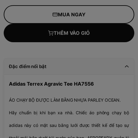
MUA NGAY
THÊM VÀO GIỎ
Đặc điểm nổi bật
Adidas Terrex Agravic Tee HA7556
ÁO CHẠY BỘ ĐƯỢC LÀM BẰNG NHỰA PARLEY OCEAN.
Hãy chuẩn bị khi bạn xa nhà. Chiếc áo phông chạy bộ
adidas này có mặt sau bằng lưới được thiết kế để tạo sự
thoải mái bên dưới túi nước của bạn. AEROREADY quản lý