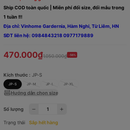
Ship COD toàn quốc | Miễn phí đổi size, đổi mẫu trong
1 tuần !!!
Địa chỉ: Vinhome Gardernia, Hàm Nghi, Từ Liêm, HN
SĐT liên hệ: 0984843218 0977179889
470.000₫
1.050.000₫
-56%
Kích thước :
JP-S
JP-S
JP-M
JP-L
JP-XL
Hướng dẫn chọn size
Số lượng
Trạng thái
Sắp hết hàng