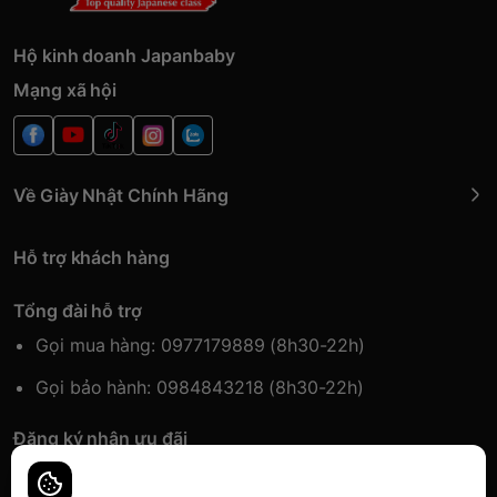
Hộ kinh doanh Japanbaby
Mạng xã hội
Về Giày Nhật Chính Hãng
Hỗ trợ khách hàng
Tổng đài hỗ trợ
Gọi mua hàng: 0977179889 (8h30-22h)
Gọi bảo hành: 0984843218 (8h30-22h)
Đăng ký nhận ưu đãi
Đăng kí để nhận thông tin ưu đãi sớm nhất.