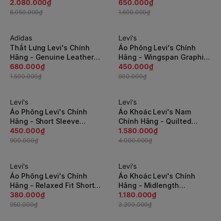
Sherpa Lined Hood - Màu
2.080.000₫
- Màu xanh | JapanSport
650.000₫
Camo | JapanSport
001EK-0003
6.050.000₫
1.600.000₫
LM2RP076-gca
Adidas
Levi's
-55%
-50%
Thắt Lưng Levi's Chính
Áo Phông Levi's Chính
Hãng - Genuine Leather
Hãng - Wingspan Graphic
Reversible Belt - Màu
680.000₫
Relaxed-Fit - Màu Đen |
450.000₫
Đen/Nâu | JapanSport
JapanSport 161432075
1.500.000₫
900.000₫
11LV02KX-014
Levi's
Levi's
-50%
-61%
Áo Phông Levi's Chính
Áo Khoác Levi's Nam
Hãng - Short Sleeve
Chính Hãng - Quilted
Relaxed-fit Graphic T-
450.000₫
Utility Vest with Contrast
1.580.000₫
shirt - Màu Xám |
Detailing - Màu Cam |
900.000₫
4.000.000₫
JapanSport 16143-2076
JapanSport LM2RN393-
ora
Levi's
Levi's
-60%
-64%
Áo Phông Levi's Chính
Áo Khoác Levi's Chính
Hãng - Relaxed Fit Short
Hãng - Midlength
Sleeve Graphic - Màu
380.000₫
Breathable Nylon Hiking -
1.180.000₫
Trắng | JapanSport
Màu Đen | JapanSport
950.000₫
3.200.000₫
161431792
LM1RN422-blk