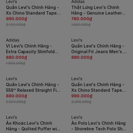
Levi's
Adidas
-69%
-48%
Quần Levi's Chính Hãng -
Thắt Lưng Levi's Chính
Xx Chino Standard Taper
Hãng - Genuine Leather
Tech - Màu xanh navy |
990.000₫
Belt - Màu Đen |
780.000₫
JapanSport A92150001
JapanSport 11LV0253-001
3.100.000₫
1.500.000₫
Adidas
Levi's
-42%
Ví Levi's Chính Hãng -
Quần Levi's Chính Hãng -
Extra Capacity Slimfold
Original Fit Jeans Men's -
Wallet - Màu Đen |
880.000₫
Màu Đen | JapanSport
880.000₫
JapanSport 31LV130033
005013083
1.500.000₫
001
Levi's
Levi's
-65%
-70%
Quần Levi's Chính Hãng -
Quần Levi's Chính Hãng -
559™ Relaxed Straight Fit
Xx Chino Standard Taper -
Men's Jeans - Màu Xanh |
880.000₫
Màu Xanh | JapanSport
990.000₫
JapanSport 00559-2765
85226-0146
2.500.000₫
3.200.000₫
Levi's
Levi's
-66%
-60%
Áo Khoác Levi's Chính
Áo Polo Levi's Chính Hãng
Hãng - Quilted Puffer with
- Shoreline Tech Polo Shirt