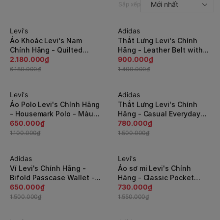
Mới nhất
Sắp xếp
Levi's
Adidas
-65%
-36%
Áo Khoác Levi's Nam
Thắt Lưng Levi's Chính
Chính Hãng - Quilted
Hãng - Leather Belt with
Puffer with Sherpa Lined
2.180.000₫
Plaque Buckl (30-32) -
900.000₫
Hood - Màu Xanh |
Màu Nâu | JapanSport
6.180.000₫
1.400.000₫
JapanSport LM2RN076-
11LV0253-200
mid
Levi's
Adidas
-41%
-48%
Áo Polo Levi's Chính Hãng
Thắt Lưng Levi's Chính
- Housemark Polo - Màu
Hãng - Casual Everyday
Đen/Trắng/Xanh |
650.000₫
Jean Belt with Double
780.000₫
JapanSport 35883-0115
Prong Buckle - Màu đen |
1.100.000₫
1.500.000₫
JapanSport 11LV0277-001
Adidas
Levi's
-57%
-53%
Ví Levi's Chính Hãng -
Áo sơ mi Levi's Chính
Bifold Passcase Wallet -
Hãng - Classic Pocket
Màu Nâu | JapanSport
650.000₫
Standard Fit Shirt - Màu
730.000₫
31LV240012
hồng | JapanSport
1.500.000₫
1.550.000₫
857480250