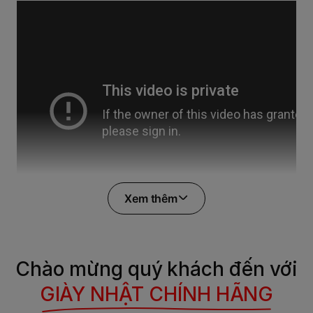
Xem thêm
Video tham khảo
Chào mừng quý khách đến với
phần 2:
GIÀY NHẬT CHÍNH HÃNG