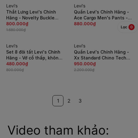
Levi's
Levi's
-53%
Thắt Lưng Levi's Chính
Quần Levi's Chính Hãng -
Hãng - Novelty Buckle
Ace Cargo Men's Pants -
Belt - Màu đen |
800.000₫
Màu Olive | JapanSport
880.000₫
Lọc
0
JapanSport 11LV02P6-001
12462-0077
1.680.000₫
Levi's
Levi's
-40%
-57%
Set 8 đôi tất Levi's Chính
Quần Levi's Chính Hãng -
Hãng - Vớ cổ thấp, không
Xx Standard Chino Tech
lộ cổ chân - 3 màu |
480.000₫
Pants - Màu xanh |
950.000₫
JapanSport M278LW
JapanSport A92150013
800.000₫
2.200.000₫
1
2
3
Video tham khảo: