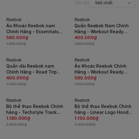
Mới nhất
Sắp xếp
Reebok
Reebok
-71%
-75%
Áo Khoác Reebok nam
Quần Reebok Nam Chính
Chính Hãng - Essentials
Hãng - Workout Ready
Marble Full Zip Hoodie -
580.000₫
Open Hem - Xanh |
400.000₫
Grey | JapanSport -
JapanSport EC0899
1.990.000₫
1.600.000₫
CE3916
Reebok
Reebok
-77%
-52%
Quần dài Reebok nam
Áo Khoác Reebok Chính
Chính Hãng - Road Trip
Hãng - Workout Ready
Woven Long 'Black' |
400.000₫
Fleece Pullover Hoodie -
580.000₫
JapanSport DY7793
Đen | JapanSport EC0880
1.700.000₫
1.200.000₫
Reebok
Reebok
-53%
-53%
Bộ thể thao Reebok Chính
Bộ thể thao Reebok Chính
hãng - Techstyle Track
hãng - Linear Logo Hoodie
Suit - Đen | JapanSport
1.180.000₫
Track Suit - Đen |
1.150.000₫
GT5729
JapanSport FT0918
2.500.000₫
2.400.000₫