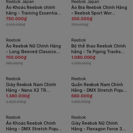
Reebok Japan
Reebok Japan
-65%
-50%
Áo Khoác Reebok chính
Áo Bra Reebok Chính Hãng
hãng - Training Essentials
- Reebok Sport Wor
Woven Linear Logo - Xanh
750.000₫
Racerback - Cam |
350.000₫
| JapanSport FU2192
JapanSport DH1957
2.100.000₫
700.000₫
Reebok
Reebok
-85%
-51%
Áo Reebok Nữ Chính Hãng
Bộ thể thao Reebok Chính
- Long Sleeved Classics
hãng - Te Piping Tracksuit
Crop - White | JapanSport
150.000₫
- Đen | JapanSport
1.080.000₫
- CF3148
GS9309
980.000₫
2.200.000₫
Reebok
Reebok
-61%
-54%
Giày Reebok Nam Chính
Quần Reebok Nam Chính
Hãng - Nano X2 TR
Hãng - DMX Stretch Pique
Adventure - Xám |
1.380.000₫
Pant - Xám | JapanSport
680.000₫
JapanSport GY2117
HK7045
3.500.000₫
1.450.000₫
Reebok
Reebok
-57%
-62%
Áo Khoác Reebok Chính
Giày Reebok Nữ Chính
Hãng - DMX Stretch Pique
Hãng - Flexagon Force 3