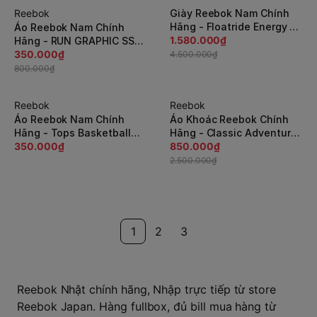
Reebok
Giày Reebok Nam Chính
-57%
-65%
Hãng - Floatride Energy 5
Áo Reebok Nam Chính
Adventure - Màu Trắng |
1.580.000₫
Hãng - RUN GRAPHIC SS
JapanSport 100074903
TEE - Màu Xanh |
350.000₫
4.500.000₫
JapanSport 100204324
800.000₫
Reebok
Reebok
-66%
Áo Reebok Nam Chính
Áo Khoác Reebok Chính
Hãng - Tops Basketball
Hãng - Classic Adventure
Mesh Tank - Màu Đỏ |
350.000₫
Unisex Bomber - Màu Đen/
850.000₫
JapanSport 100204110
Xám | JapanSport DT8217
2.500.000₫
1
2
3
Reebok Nhật chính hãng, Nhập trực tiếp từ store
Reebok Japan. Hàng fullbox, đủ bill mua hàng từ