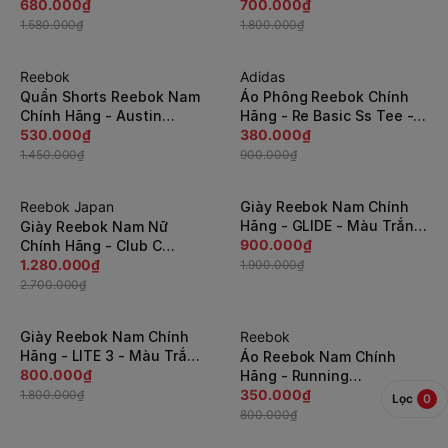
Track Jacket - Xám |
680.000₫
Wide D - Trắng |
700.000₫
JapanSport HK7044
JapanSport GY6522
1.580.000₫
1.800.000₫
Reebok
Adidas
-64%
-58%
Quần Shorts Reebok Nam
Áo Phông Reebok Chính
Chính Hãng - Austin
Hãng - Re Basic Ss Tee -
Men's Training - Xám |
530.000₫
Xanh | JapanSport
380.000₫
JapanSport HM5738
HA9087
1.450.000₫
900.000₫
Reebok Japan
Giày Reebok Nam Chính
-53%
-53%
Hãng - GLIDE - Màu Trắng
Giày Reebok Nam Nữ
| JapanSport 100034401
900.000₫
Chính Hãng - Club C
Revenge 'Blue' - Màu
1.280.000₫
1.900.000₫
Nude | JapanSport
2.700.000₫
100033712
Giày Reebok Nam Chính
Reebok
-56%
-57%
Hãng - LITE 3 - Màu Trắng
Áo Reebok Nam Chính
| JapanSport 100025761
800.000₫
Hãng - Running
Speedwick - Màu Cam |
350.000₫
1.800.000₫
Lọc
0
JapanSport 100207820
800.000₫