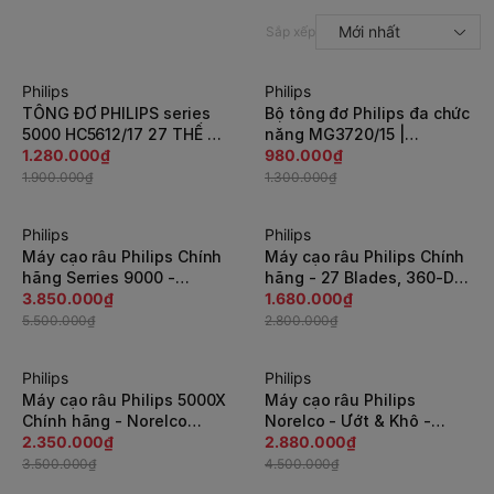
Mới nhất
Sắp xếp
Philips
Philips
-33%
-25%
TÔNG ĐƠ PHILIPS series
Bộ tông đơ Philips đa chức
5000 HC5612/17 27 THẾ HỆ
năng MG3720/15 |
MỚI
1.280.000₫
Japansport
980.000₫
1.900.000₫
1.300.000₫
Philips
Philips
-30%
-40%
Máy cạo râu Philips Chính
Máy cạo râu Philips Chính
hãng Serries 9000 -
hãng - 27 Blades, 360-D
S9185A/12 | JapanSport
3.850.000₫
Flex Head - S5445/03 |
1.680.000₫
JapanSport
5.500.000₫
2.800.000₫
Philips
Philips
-33%
-36%
Máy cạo râu Philips 5000X
Máy cạo râu Philips
Chính hãng - Norelco
Norelco - Ướt & Khô -
Exclusive Shaver -
2.350.000₫
Series 7200- S7887/82 |
2.880.000₫
X5006/85 | JapanSport
JapanSport
3.500.000₫
4.500.000₫