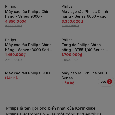
Philips
Philips
-30%
-15%
Máy cạo râu Philips Chính
Máy cạo râu Philips Chính
hãng - Series 9000 -
hãng - Series 6000 - cạo
S9696/31 | JapanSport
4.850.000₫
ướt/khô - công nghệ
3.350.000₫
SenseIQ - S6600/90 |
6.900.000₫
3.900.000₫
JapanSport
Philips
Philips
-42%
-43%
Máy cạo râu Philips Chính
Tông đơ Philips Chính
hãng - Shaver 3000 Series
hãng - BT5511/49 Series
- S3881/00 | JapanSport
1.450.000₫
5000 | JapanSport
1.700.000₫
2.500.000₫
2.950.000₫
Máy cạo râu Philips i9000
Máy cạo râu Philips 5000
Liên hệ
Series
Lọc
0
Liên hệ
Philips là tên gọi phổ biến nhất của Koninklijke
Philips Electronics N.V., là một công ty điện tử đa