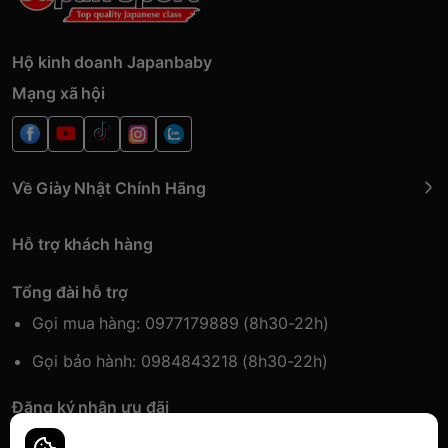
Hộ kinh doanh Japanbaby
Mạng xã hội
Về Giày Nhật Chính Hãng
Hỗ trợ khách hàng
Tổng đài hỗ trợ
Gọi mua hàng: 0977179889 (8h30-22h)
Gọi bảo hành: 0984843218 (8h30-22h)
Đăng ký nhận ưu đãi
Đăng kí để nhận thông tin ưu đãi sớm nhất.