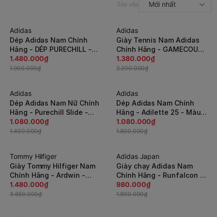
Mới nhất
Sắp xếp
Adidas
Adidas
-23%
-38%
Dép Adidas Nam Chính
Giày Tennis Nam Adidas
Hãng - DÉP PURECHILL -
Chính Hãng - GAMECOURT
Màu xanh | JapanSport
1.480.000₫
2 - Màu xanh |
1.380.000₫
KH6421
JapanSport KI0784
1.900.000₫
2.200.000₫
Adidas
Adidas
-23%
-40%
Dép Adidas Nam Nữ Chính
Dép Adidas Nam Chính
Hãng - Purechill Slide -
Hãng - Adilette 25 - Màu
Màu ghi | JapanSport
1.080.000₫
xanh | JapanSport JR3615
1.080.000₫
KI0059
1.400.000₫
1.800.000₫
Tommy Hilfiger
Adidas Japan
-60%
-46%
Giày Tommy Hilfiger Nam
Giày chạy Adidas Nam
Chính Hãng - Ardwin -
Chính Hãng - Runfalcon 5
Màu nâu | JapanSport tm-
1.480.000₫
- Black/White |
980.000₫
ardwin
JapanSport - JR5089
3.650.000₫
1.800.000₫