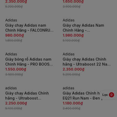
ULTRABOOST COLD.RDY -
2.350.000₫
LOW - White | JapanSport
1.650.000₫
Trắng | JapanSport
- G58682
5.200.000₫
3.500.000₫
S23898
Adidas
Adidas
-46%
-62%
Giày chạy Adidas nam
Giày chạy Adidas Nam
Chính Hãng - FALCONRUN
Chính Hãng -
2.0 - Trắng | JapanSport
980.000₫
ULTRABOOST 21 - Xanh |
1.980.000₫
G58098
JapanSport S23879
1.800.000₫
5.100.000₫
Adidas
Adidas
-56%
-55%
Giày bóng rổ Adidas nam
Giày chạy Adidas Chính
Chính Hãng - PRO BOOST
hãng - Ultraboost 22 Nam
LOW - Nam - Đen |
1.550.000₫
- Đen | JapanSport
2.350.000₫
Japansport G58681
GX3062
3.500.000₫
5.200.000₫
adidas
adidas
-56%
-51%
Giày chạy Adidas Chính
Giày Adidas Chính hãng -
Lọc
0
hãng - Ultraboost
EQ21 Run Nam - Đen |
COLD.RDY DNA Nam -
2.250.000₫
JapanSport H00544
1.180.000₫
Xanh | JapanSport
5.100.000₫
2.400.000₫
G54966