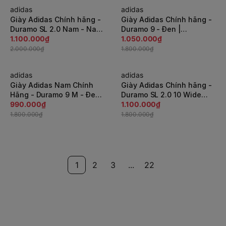
adidas
adidas
-45%
-42%
Giày Adidas Chính hãng -
Giày Adidas Chính hãng -
Duramo SL 2.0 Nam - Navy
Duramo 9 - Đen |
| JapanSport GW8347
1.100.000₫
JapanSport B96578
1.050.000₫
2.000.000₫
1.800.000₫
adidas
adidas
-45%
-39%
Giày Adidas Nam Chính
Giày Adidas Chính hãng -
Hãng - Duramo 9 M - Đen |
Duramo SL 2.0 10 Wide
JapanSport BB7066
990.000₫
Nam - Đen | JapanSport
1.100.000₫
GY3855
1.800.000₫
1.800.000₫
1
2
3
...
22