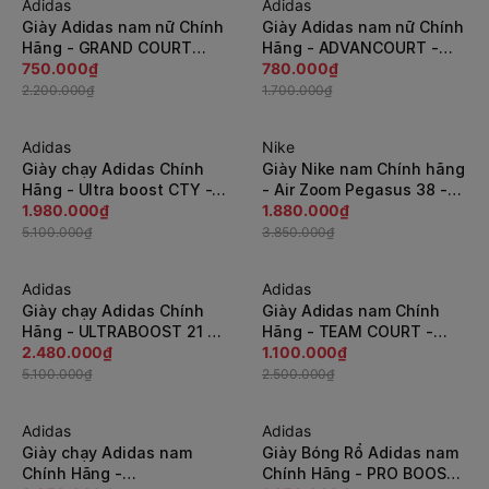
Adidas
Adidas
-66%
-55%
Giày Adidas nam nữ Chính
Giày Adidas nam nữ Chính
Hãng - GRAND COURT
Hãng - ADVANCOURT -
BASE - White | JapanSport
750.000₫
White/Green | JapanSport
780.000₫
- EE7901
- EF0213
2.200.000₫
1.700.000₫
Adidas
Nike
-62%
-52%
Giày chạy Adidas Chính
Giày Nike nam Chính hãng
Hãng - Ultra boost CTY -
- Air Zoom Pegasus 38 -
Đen | JapanSport FV2587
1.980.000₫
Đen | JapanSport
1.880.000₫
CW7356-005
5.100.000₫
3.850.000₫
Adidas
Adidas
-52%
-56%
Giày chạy Adidas Chính
Giày Adidas nam Chính
Hãng - ULTRABOOST 21 -
Hãng - TEAM COURT -
Trắng | JapanSport
2.480.000₫
Trắng | JapanSport
1.100.000₫
FY0371
EF6049
5.100.000₫
2.500.000₫
Adidas
Adidas
-55%
-53%
Giày chạy Adidas nam
Giày Bóng Rổ Adidas nam
Chính Hãng -
Chính Hãng - PRO BOOST