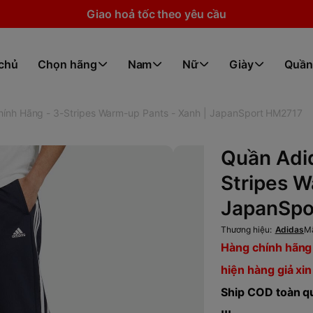
Giao hoả tốc theo yêu cầu
 chủ
Chọn hãng
Nam
Nữ
Giày
Quần
ính Hãng - 3-Stripes Warm-up Pants - Xanh | JapanSport HM2717
Quần Adi
Stripes W
JapanSpo
Thương hiệu:
Adidas
M
Hàng chính hãng 
hiện hàng giả xin
Ship COD toàn qu