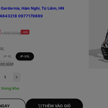
 Gardernia, Hàm Nghi, Từ Liêm, HN
984843218 0977179889
₫
1.400.000₫
-48%
XXL
JP-XL
JP-XXL
ọn size
 trong kho
NGAY
THÊM VÀO GIỎ