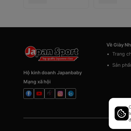
Về Giày N
Trang c
Sản ph
Hộ kinh doanh Japanbaby
Mạng xã hội
C
t
đ
Bàn