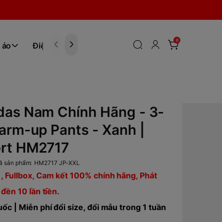
0
 áo
Điện tử
Hóa Phẩm
das Nam Chính Hãng - 3-
arm-up Pants - Xanh |
rt HM2717
ã sản phẩm:
HM2717 JP-XXL
, Fullbox, Cam kết 100% chính hãng, Phát
 đền 10 lần tiền.
ốc | Miễn phí đổi size, đổi mẫu trong 1 tuần