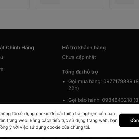
hật Chính Hãng
Hỗ trợ khách hàng
hủ
Chưa cập nhật
ẩm
Tổng đài hỗ trợ
Gọi mua hàng: 0977179889 (
22h)
Gọi bảo hành: 0984843218 (
22h)
húng tôi sử dụng cookie để cải thiện trải nghiệm của bạn
rên trang web. Bằng cách tiếp tục sử dụng trang web, bạn
Đồn
ồng ý với việc sử dụng cookie của chúng tôi.
 quyền thuộc về Japansport | Cung cấp bởi
Sapo