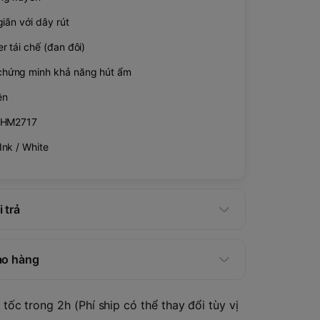
iãn với dây rút
r tái chế (đan đôi)
hứng minh khả năng hút ẩm
ên
 HM2717
nk / White
 trả
ao hàng
tốc trong 2h (Phí ship có thể thay đổi tùy vị