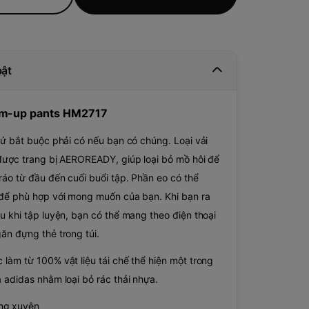
bật
rm-up pants HM2717
hứ bắt buộc phải có nếu bạn có chúng. Loại vải
được trang bị AEROREADY, giúp loại bỏ mồ hôi để
ráo từ đầu đến cuối buổi tập. Phần eo có thể
 để phù hợp với mong muốn của bạn. Khi bạn ra
u khi tập luyện, bạn có thể mang theo điện thoại
ăn đựng thẻ trong túi.
làm từ 100% vật liệu tái chế thể hiện một trong
 adidas nhằm loại bỏ rác thải nhựa.
ng xuyên