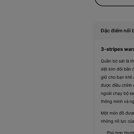
Đặc điểm nổi 
3-stripes wa
Quần bó sát là t
dệt kim đôi bền 
giữ cho bạn khô 
được điều chỉnh
ngoài chạy bộ sa
thông minh và ng
Một món đồ được 
những nỗ lực của
Phù hợp thườ