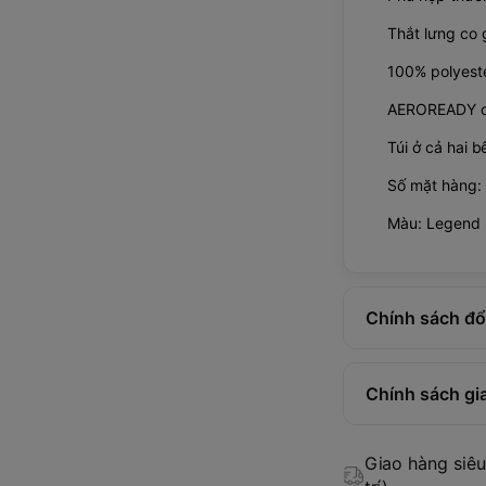
Thắt lưng co g
100% polyeste
AEROREADY c
Túi ở cả hai b
Số mặt hàng:
Màu: Legend I
Chính sách đổi
Chính sách gi
Giao hàng siêu 