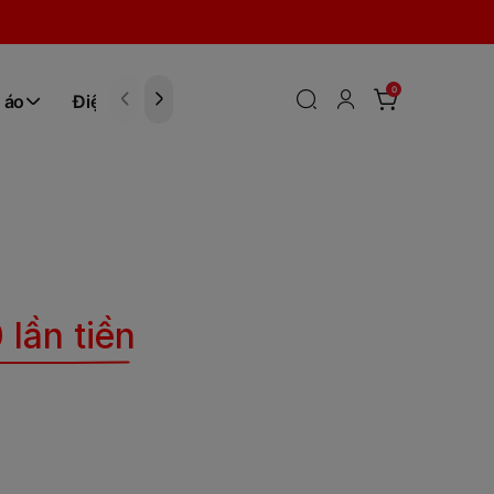
0
 áo
Điện tử
Hóa Phẩm
 lần tiền