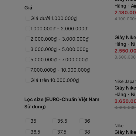
T
Hãng - Ai
Giá
UNDERCOV
2.180.0
Giá dưới 1.000.000₫
JapanSp
4.100.000
1.000.000₫ - 2.000.000₫
Giày Nik
-30%
2.000.000₫ - 3.000.000₫
Hãng - Ni
T
3.000.000₫ - 5.000.000₫
'07 LV8 -
2.550.0
JapanSp
3.600.00
5.000.000₫ - 7.000.000₫
7.000.000₫ - 10.000.000₫
Giá trên 10.000.000₫
Nike Japa
-27%
Giày Nik
T
Hãng - Ni
Lọc size (EURO-Chuẩn Việt Nam
'07 LV8 -
2.650.0
Sử dụng)
JapanSp
3.600.00
35
35.5
36
Nike
-51%
36.5
37.5
38
Giày Nik
T