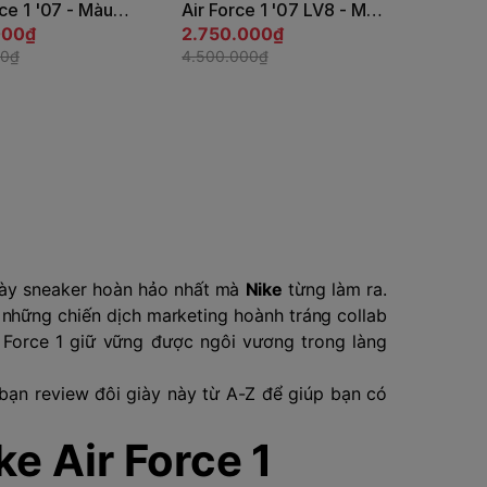
rce 1 '07 - Màu
Air Force 1 '07 LV8 - Màu
 JapanSport
000₫
Đen | JapanSport
2.750.000₫
-100
00₫
IB6388-001
4.500.000₫
giày sneaker hoàn hảo nhất mà
Nike
từng làm ra.
những chiến dịch marketing hoành tráng collab
ir Force 1 giữ vững được ngôi vương trong làng
bạn review đôi giày này từ A-Z để giúp bạn có
ke Air Force 1