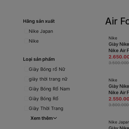
Air F
Hãng sản xuất
Nike Japan
Nike
-25%
Nike
Giày Nike
T
Nike Air 
JapanSp
2.650.0
Loại sản phẩm
3.500.00
Giày Bóng rổ Nữ
giày thời trang nữ
Nike
-33%
Giày Nike
Giày Bóng Rổ Nam
T
Nike Air 
Giày Bóng Rổ
'White Bl
2.550.0
JapanSp
3.800.00
Giày Thời Trang
100
Xem thêm
Nike Japa
-47%
Giày Nik