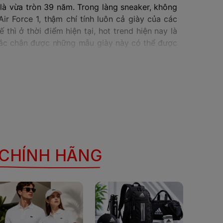
i là vừa tròn 39 năm. Trong làng sneaker, không
ir Force 1, thậm chí tính luôn cả giày của các
thì ở thời điểm hiện tại, hot trend hiện nay là
ắc chắn được những mẫu giày này có thể được
kế tối giản, mang đậm tính thời trang, có tính
ời điểm ra mắt. Và Nike Air Force 1 lại chính là
 dùng để chở các đời tổng thống Mỹ, Nike Air
o, cổ trung và cổ thấp. Mục đích ra đời đầu tiên
o được mọi người ưa chuộng nhất chính là bóng
 CHÍNH HÃNG
ắt cá chân. Tuy nhiên phiên bản tạo được tiếng
 thời trang cao hơn, thực tế doanh số bán hàng
ến ngày nay.
 công nghệ mang tính cách mạng giúp thay đổi