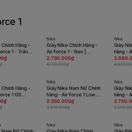
orce 1
Nike
Nike
-33%
-36%
 Chính Hãng -
Giày Nike Chính Hãng -
Giày Ni
ùy chọn
Tùy chọn
Force 1 - Trắng |
Air Force 1 - Đen |
hãng - A
ort CW2288-111
00₫
JapanSport CW2288-
2.750.000₫
Đen | J
2.880.
0₫
001
4.100.000₫
DV0788
4.500.0
Nike
Nike
-28%
-22%
 Chính Hãng -
Giày Nike Nam Nữ Chính
Giày Ni
ùy chọn
Tùy chọn
Force 1 GS
hãng - Air Force 1 Low -
hãng - A
ack' - Trắng |
00₫
Trắng | JapanSport
2.550.000₫
Trắng |
2.750.
ort CT3839-
0₫
DH2920-111
3.500.000₫
CT2302
3.500.0
n
Nike
Nike
-36%
-38%
e Nam Nữ Chính
Giày Nike Nam Chính
Giày Ni