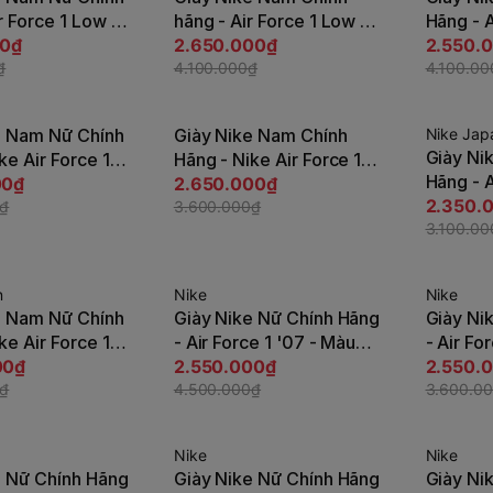
ùy chọn
Tùy chọn
r Force 1 Low x
hãng - Air Force 1 Low -
Hãng - A
ER - Trắng |
00₫
Trắng | JapanSport
2.650.000₫
- Trắng
2.550.
ort DQ7558-101
₫
FJ5440-133
4.100.000₫
DM0573
4.100.00
e Nam Nữ Chính
Giày Nike Nam Chính
Nike Jap
-27%
-25%
Giày Ni
ke Air Force 1
Hãng - Nike Air Force 1
ùy chọn
Tùy chọn
Hãng - A
 Trắng |
00₫
'07 LV8 - Trắng |
2.650.000₫
Black' (
2.350.
ort FN5832-100
0₫
JapanSport FN5832-001
3.600.000₫
JapanS
3.100.00
n
Nike
Nike
-44%
-30%
e Nam Nữ Chính
Giày Nike Nữ Chính Hãng
Giày Ni
ùy chọn
Tùy chọn
ke Air Force 1
- Air Force 1 '07 - Màu
- Air Fo
 Màu đen |
00₫
Kaki | JapanSport
2.550.000₫
Màu Trắ
2.550.
ort FZ5225-001
0₫
HV4306-234
4.500.000₫
IB8875-
3.600.0
Nike
Nike
-48%
-42%
e Nữ Chính Hãng
Giày Nike Nữ Chính Hãng
Giày Ni
ùy chọn
Tùy chọn