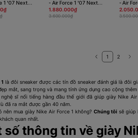
ce 1 '07 Next
- Air Force 1 '07 Next
- Air Fo
Màu xanh |
00₫
Nature - Màu hồng |
1.880.000₫
Trắng |
2.050.
rt DV3808-113
0₫
JapanSport DV3808-111
3.600.000₫
IH3204
3.500.0
1
2
 1
là đôi sneaker được các tín đồ sneaker đánh giá là đôi 
 đẹp mắt, sang trọng và mang tính ứng dụng cao cộng thêm 
 nghệ sĩ nổi tiếng hàng đầu thế giới đã giúp giày Nike A
dù đã ra mắt được gần 40 năm.
có nên mua giày Nike Air Force 1 không?
Chúng tôi
sẽ giúp 
 khách quan nhất.
 số thông tin về giày Ni