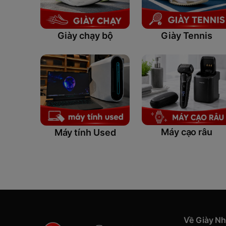
cục diện 
Giày chạy bộ
Giày Tennis
The Origi
Cho tới t
đến 2000
năm. Sự 
của một 
Đây là kế
tình của
chúng đối
Máy cạo râu
Máy tính Used
Đây cũng
giới, có
thành côn
Già
nhi
Về Giày N
Giá giày