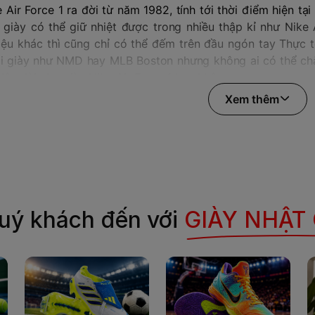
 Air Force 1 ra đời từ năm 1982, tính tới thời điểm hiện tạ
 giày có thể giữ nhiệt được trong nhiều thập kỉ như Nike A
ệu khác thì cũng chỉ có thể đếm trên đầu ngón tay Thực tế 
i giày như NMD hay MLB Boston nhưng không ai có thể ch
 lâu dài như giày Nike Air Force 1 hay không.
Xem thêm
Force 1 ra đời lần đầu tiên vào 1982
iểm chung của những mẫu giày huyền thoại là đều có thiết 
cao và được trang bị một công nghệ mang tính lịch sử tại th
iày như vậy.
 cảm hứng từ chiếc chuyên cơ “AIR FORCE 1” chuyên được
ược cho ra mắt với 3 phiên bản: giày nike air force 1 cổ ca
giày này là để chơi bóng rổ và ở thời điểm đó môn thể tha
uý khách đến với
GIÀY NHẬT
 số đều lựa chọn những đôi Nike Air Force Mid để bảo vệ m
 lại là phiên bản giày Nike Air Force 1 Low vì mang tính
thấy đây là mẫu giày Nike Air Force 1 bán chạy nhất cho đ
 1 có 3 phiên bản: cổ thấp, cổ trung và cao
 là mẫu giày đầu tiên được trang bị công nghệ Nike Air –