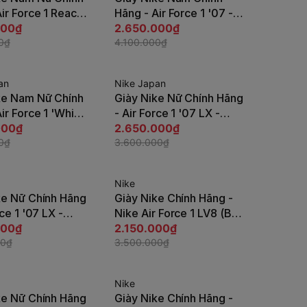
Tùy chọn
Tùy chọn
ir Force 1 React
Hãng - Air Force 1 '07 -
 | JapanSport
000₫
Đen | JapanSport
2.650.000₫
-100
0₫
CT2302-002
4.100.000₫
an
Nike Japan
-27%
ke Nam Nữ Chính
Giày Nike Nữ Chính Hãng
Tùy chọn
Tùy chọn
ir Force 1 'White
- Air Force 1 '07 LX -
GS) - Màu trắng |
000₫
Màu Trắng | JapanSport
2.650.000₫
port FV5948-101
0₫
FZ5225-100
3.600.000₫
Nike
-39%
ke Nữ Chính Hãng
Giày Nike Chính Hãng -
Tùy chọn
Tùy chọn
rce 1 '07 LX -
Nike Air Force 1 LV8 (Big
ng | JapanSport
000₫
Kids) - Màu Đen |
2.150.000₫
111
00₫
JapanSport IB8845-001
3.500.000₫
Nike
-39%
ke Nữ Chính Hãng
Giày Nike Chính Hãng -
Tùy chọn
Tùy chọn