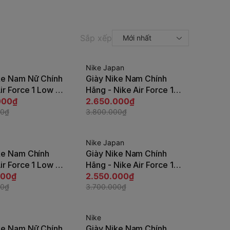
Sắp xếp
Mới nhất
Nike Japan
-31%
ke Nam Nữ Chính
Giày Nike Nam Chính
Tùy chọn
Tùy chọn
ir Force 1 Low -
Hãng - Nike Air Force 1
apanSport
000₫
'07 LX MEN's - Trắng |
2.650.000₫
-001
00₫
JapanSport DV0791-100
3.800.000₫
Nike Japan
-32%
ke Nam Chính
Giày Nike Nam Chính
Tùy chọn
Tùy chọn
ir Force 1 Low -
Hãng - Nike Air Force 1
 JapanSport
000₫
'07 LV8 - Đen |
2.550.000₫
-100
00₫
JapanSport FB2048-
3.700.000₫
001
Nike
-36%
ke Nam Nữ Chính
Giày Nike Nam Chính