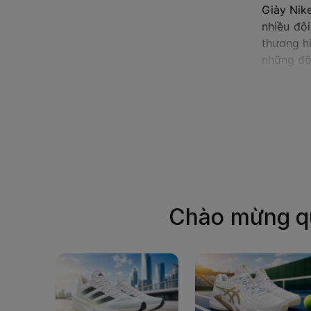
Giày Nike
nhiều đôi
thương hi
những đô
yêu thích
Nike Air 
Hầu như đ
ứng dụng 
một đôi g
Được lấy
Force 1 đ
của đôi 
Chào mừng q
rổ nên đa
vang nhất
cũng cho 
Air Force
Đây cũng