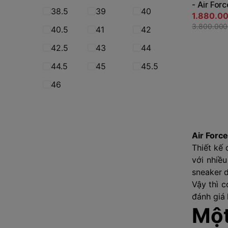
- Air For
38.5
39
40
Nature - 
1.880.0
JapanSpo
3.800.00
40.5
41
42
42.5
43
44
44.5
45
45.5
46
Air Force
Thiết kế
với nhiều
sneaker 
Vậy thì 
đánh giá
Một