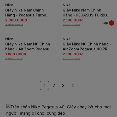
Nike
Nike
-51%
-57%
Giày Nike Nam Chính
Giày Nike Nam Chính
Hãng - Pegasus Turbo
Hãng - PEGASUS TURBO
Next Nature 'Polka Dots' -
2.380.000₫
NEXT NATURE - Xanh |
2.180.000₫
Lọc
0
Xanh | JapanSport
JapanSport FD0717-400
4.800.000₫
5.000.000₫
DM3413-300
Nike
Nike
-53%
-49%
Giày Nike Nam Nữ Chính
Giày Nike Nữ Chính hãng -
hãng - Air Zoom Pegasus
Air Zoom Pegasus 40 PR -
38 - Xám | JapanSport
1.880.000₫
Trắng | JapanSport
2.180.000₫
DJ0848-001
FB8866-100
3.980.000₫
4.200.000₫
1
2
3
4