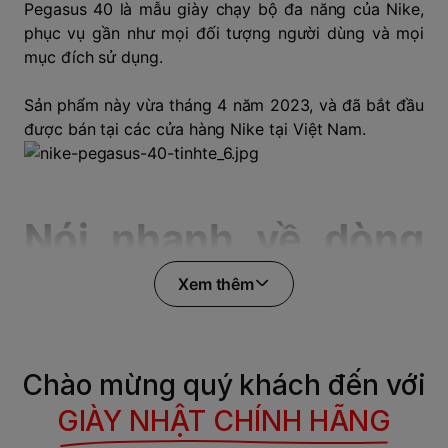
Pegasus 40
là mẫu giày
chạy bộ
đa năng của
Nike
,
phục vụ gần như mọi đối tượng người dùng và mọi
mục đích sử dụng.
Sản phẩm này vừa tháng 4 năm 2023, và đã bắt đầu
được bán tại các cửa hàng Nike tại Việt Nam.
Nói nhanh về dòng
giày phổ biến nhất
Xem thêm
của Nike
Chào mừng quý khách đến với
Pegasus là một trong những dòng giày chạy bộ phổ
GIÀY NHẬT CHÍNH HÃNG
biến nhất thế giới. Mỗi năm Nike ra mắt một mẫu