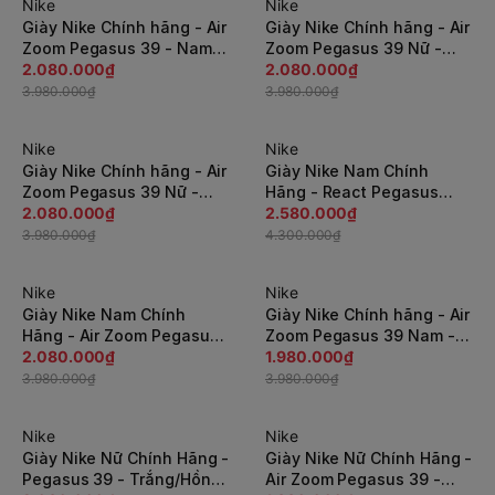
Nike
Nike
-48%
-48%
Giày Nike Chính hãng - Air
Giày Nike Chính hãng - Air
Zoom Pegasus 39 - Nam -
Zoom Pegasus 39 Nữ -
Đen | JapanSport DH4071-
2.080.000₫
Trắng xám | JapanSport
2.080.000₫
001
DH4072-501
3.980.000₫
3.980.000₫
Nike
Nike
-48%
-40%
Giày Nike Chính hãng - Air
Giày Nike Nam Chính
Zoom Pegasus 39 Nữ -
Hãng - React Pegasus
Tím | JapanSport
2.080.000₫
Trail 4 - Đen | JapanSport
2.580.000₫
DH4072-500
DJ6158-003
3.980.000₫
4.300.000₫
Nike
Nike
-48%
-51%
Giày Nike Nam Chính
Giày Nike Chính hãng - Air
Hãng - Air Zoom Pegasus
Zoom Pegasus 39 Nam -
39 Wide - Đen |
2.080.000₫
Trắng | JapanSport
1.980.000₫
JapanSport DM0174-001
DH4071-009
3.980.000₫
3.980.000₫
Nike
Nike
-48%
-53%
Giày Nike Nữ Chính Hãng -
Giày Nike Nữ Chính Hãng -
Pegasus 39 - Trắng/Hồng
Air Zoom Pegasus 39 -