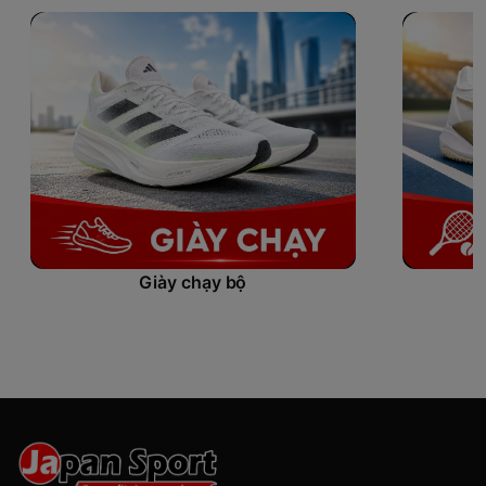
giày thuộc dòng này. Đến nay, thế hệ thứ 40 đã ra
đời, cho thấy mức độ phổ biến của nó với dân chạy.
Nike
Pegasus 40
là đôi giày chạy bộ phục vụ cho
các bài tập luyện hàng ngày. Tuy nhiên nó cũng có
thể dùng để chạy dài vào cuối tuần hoặc tham gia
các giải chạy.Với những người mới tham gia chạy bộ,
Pegasus là một khởi đầu hợp lý. Trước đây, mình đến
với chạy bộ bằng đôi Nike Pegasus 33, sau đó mua
tiếp Pegasus 35. Hiện nay dù gắn bó với một số mẫu
cao hơn của Nike nhưng Pegasus vẫn là một lựa
Giày chạy bộ
chọn khi mang nó đi tập lẫn đi chơi.
Ngoại hình đơn giản,
phù hợp mọi hoàn
cảnh