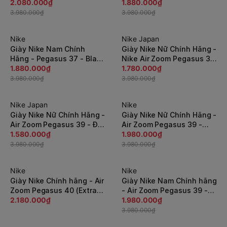
| JapanSport DH4072-104
2.080.000₫
Đen | JapanSport
1.880.000₫
DM0173-001
3.980.000₫
3.980.000₫
Nike
Nike Japan
-53%
-56%
Giày Nike Nam Chính
Giày Nike Nữ Chính Hãng -
Hãng - Pegasus 37 - Black
Nike Air Zoom Pegasus 37
Olive | JapanSport -
1.880.000₫
- Trắng | JapanSport
1.780.000₫
BQ9646-004
BQ9647-101
3.980.000₫
3.980.000₫
Nike Japan
Nike
-61%
-51%
Giày Nike Nữ Chính Hãng -
Giày Nike Nữ Chính Hãng -
Air Zoom Pegasus 39 - Đỏ
Air Zoom Pegasus 39 -
| JapanSport DH4072-600
1.580.000₫
Hồng/Đen | JapanSport
1.980.000₫
DM4015-600
3.980.000₫
3.980.000₫
Nike
Nike
-51%
Giày Nike Chính hãng - Air
Giày Nike Nam Chính hãng
Zoom Pegasus 40 (Extra
- Air Zoom Pegasus 39 -
Wide) - Nam - Đen |
2.180.000₫
Xanh | JapanSport
1.980.000₫
JapanSport DV7480-001
DZ4776-343
3.980.000₫