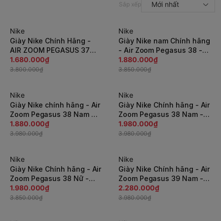
Mới nhất
Sắp xếp
Nike
Nike
-56%
-52%
Giày Nike Chính Hãng -
Giày Nike nam Chính hãng
AIR ZOOM PEGASUS 37
- Air Zoom Pegasus 38 -
FLYEASE - Đen/Trắng |
1.680.000₫
Đen | JapanSport
1.880.000₫
JapanSport CK8474-003
CW7356-005
3.800.000₫
3.850.000₫
Nike
Nike
-53%
-51%
Giày Nike chính hãng - Air
Giày Nike Chính hãng - Air
Zoom Pegasus 38 Nam Nữ
Zoom Pegasus 38 Nam -
- Đen | JapanSport
1.880.000₫
Đen | JapanSport
1.980.000₫
CW7358-002
DQ4994-010
3.980.000₫
3.980.000₫
Nike
Nike
-49%
-43%
Giày Nike Chính hãng - Air
Giày Nike Chính hãng - Air
Zoom Pegasus 38 Nữ -
Zoom Pegasus 39 Nam -
Trắng | JapanSport
1.980.000₫
Xám | JapanSport
2.280.000₫
CW7358-106
DH4071-003
3.850.000₫
3.980.000₫