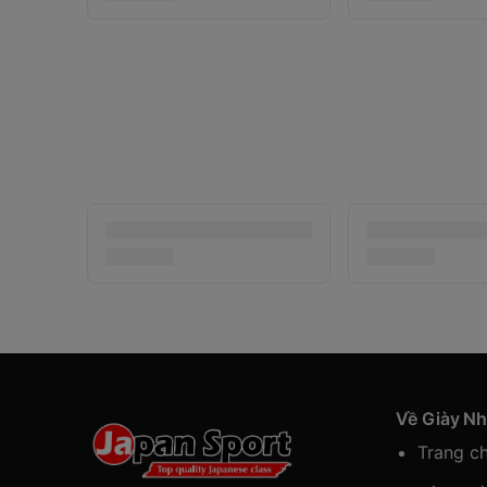
Về Giày N
Trang c