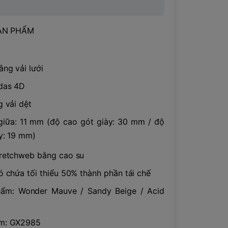
ẢN PHẨM
y
ằng vải lưới
das 4D
g vải dệt
giữa: 11 mm (độ cao gót giày: 30 mm / độ
y: 19 mm)
tretchweb bằng cao su
ó chứa tối thiểu 50% thành phần tái chế
ẩm: Wonder Mauve / Sandy Beige / Acid
m: GX2985