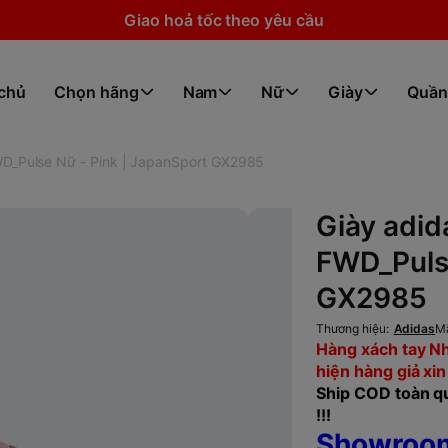
Giao hoả tốc theo yêu cầu
 chủ
Chọn hãng
Nam
Nữ
Giày
Quần
WD_Pulse Nữ - Pink | JapanSport GX2985
Giày adid
FWD_Pulse
GX2985
Thương hiệu:
Adidas
M
Hàng xách tay Nh
hiện hàng giả xin
Ship COD toàn qu
!!!
Showroom