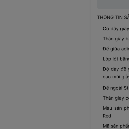
THÔNG TIN S
Có dây già
Thân giày b
Đế giữa adi
Lớp lót bằn
Độ dày đế 
cao mũi già
Đế ngoài S
Thân giày c
Màu sản ph
Red
Mã sản phẩ