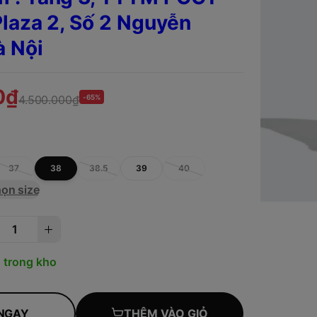
laza 2, Số 2 Nguyễn
à Nội
0₫
4.500.000₫
-65%
37
38
38.5
39
40
ọn size
 trong kho
NGAY
THÊM VÀO GIỎ