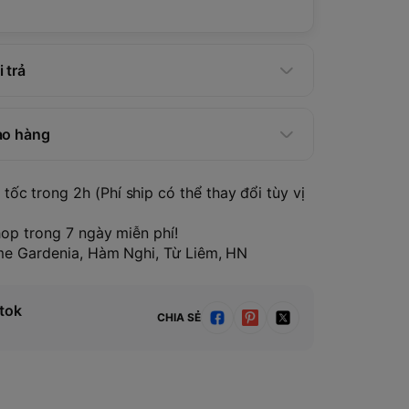
 trả
ao hàng
tốc trong 2h (Phí ship có thể thay đổi tùy vị
hop trong 7 ngày miễn phí!
ome Gardenia, Hàm Nghi, Từ Liêm, HN
tok
CHIA SẺ