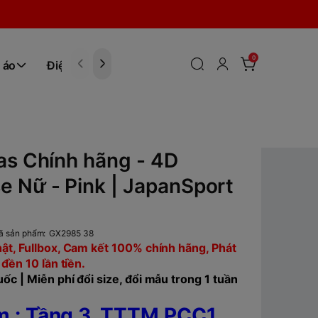
0
 áo
Điện tử
Hóa Phẩm
as Chính hãng - 4D
 Nữ - Pink | JapanSport
ã sản phẩm:
GX2985 38
ật, Fullbox, Cam kết 100% chính hãng, Phát
 đền 10 lần tiền.
ốc | Miễn phí đổi size, đổi mẫu trong 1 tuần
 : Tầng 3, TTTM PCC1