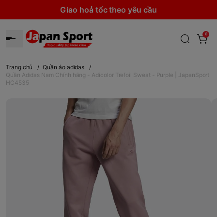
Giao hoả tốc theo yêu cầu
0
Trang chủ
/
Quần áo adidas
/
Quần Adidas Nam Chính hãng - Adicolor Trefoil Sweat - Purple | JapanSport
HC4535