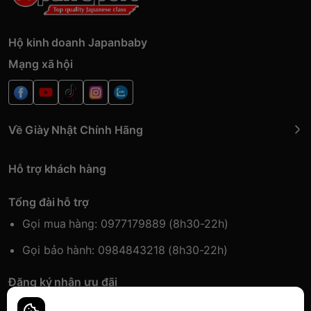
Hộ kinh doanh Japanbaby
Mạng xã hội
Về Giày Nhật Chính Hãng
Hỗ trợ khách hàng
Tổng đài hỗ trợ
Gọi mua hàng: 0977179889 (8h30-22h)
Gọi bảo hành: 0984843218 (8h30-22h)
Đăng ký nhận ưu đãi
Đăng kí để nhận thông tin ưu đãi sớm nhất.