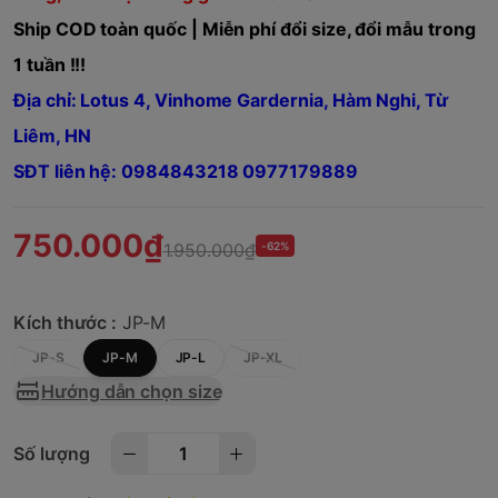
Ship COD toàn quốc | Miễn phí đổi size, đổi mẫu trong
1 tuần !!!
Địa chỉ: Lotus 4, Vinhome Gardernia, Hàm Nghi, Từ
Liêm, HN
SĐT liên hệ: 0984843218 0977179889
750.000₫
1.950.000₫
-62%
Kích thước :
JP-M
JP-S
JP-M
JP-L
JP-XL
Hướng dẫn chọn size
Số lượng