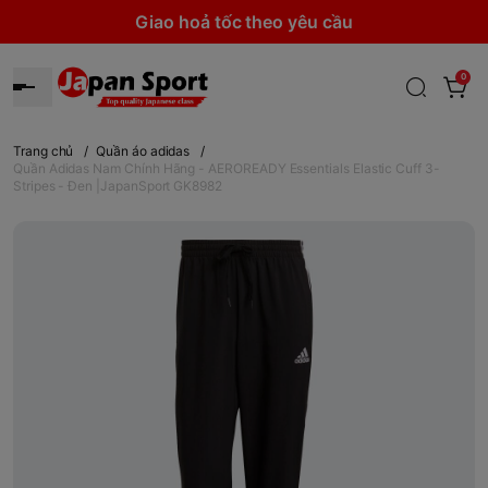
Giao hoả tốc theo yêu cầu
0
Trang chủ
/
Quần áo adidas
/
Quần Adidas Nam Chính Hãng - AEROREADY Essentials Elastic Cuff 3-
Stripes - Đen |JapanSport GK8982