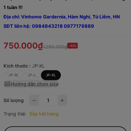
1 tuần !!!
Địa chỉ: Vinhome Gardernia, Hàm Nghi, Từ Liêm, HN
SĐT liên hệ: 0984843218 0977179889
750.000₫
1.280.000₫
-42%
Kích thước :
JP-XL
JP-M
JP-L
JP-XL
Hướng dẫn chọn size
Số lượng
Trạng thái
Sắp hết hàng