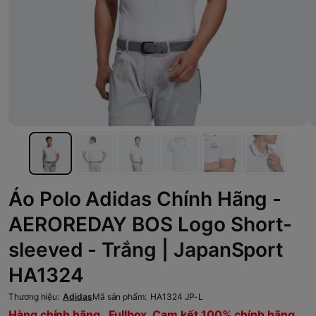
Áo Polo Adidas Chính Hãng -
AEROREDAY BOS Logo Short-
sleeved - Trắng | JapanSport
HA1324
Thương hiệu:
Adidas
Mã sản phẩm:
HA1324 JP-L
Hàng chính hãng , Fullbox, Cam kết 100% chính hãng,