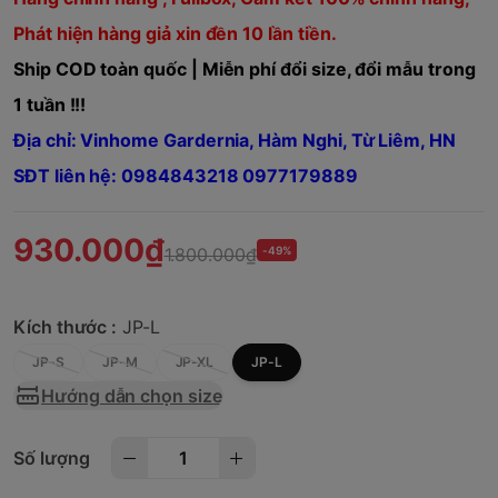
Phát hiện hàng giả xin đền 10 lần tiền.
Ship COD toàn quốc | Miễn phí đổi size, đổi mẫu trong
1 tuần !!!
Địa chỉ: Vinhome Gardernia, Hàm Nghi, Từ Liêm, HN
SĐT liên hệ: 0984843218 0977179889
930.000₫
1.800.000₫
-49%
Kích thước :
JP-L
JP-S
JP-M
JP-XL
JP-L
Hướng dẫn chọn size
Số lượng