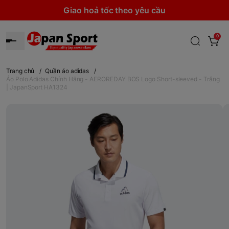
Giao hoả tốc theo yêu cầu
0
Trang chủ
/
Quần áo adidas
/
Áo Polo Adidas Chính Hãng - AEROREDAY BOS Logo Short-sleeved - Trắng
| JapanSport HA1324