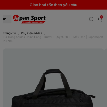
Giao hoả tốc theo yêu cầu
0
Trang chủ
/
Phụ kiện adidas
/
Túi Trống Adidas Chính Hãng - Duffel EP/Syst. 50 L - Màu Đen | JapanSport
IK4798