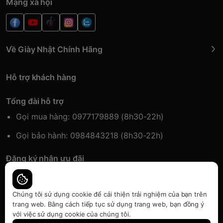
Mạng xã hội
Về Giày Nhật Chính Hãng
Hỗ trợ khách hàng
Tổng đài hỗ trợ
Gọi mua hàng: 0977179889 (8h30-22h)
Gọi bảo hành: 0984843218 (8h30-22h)
Đăng ký nhận ưu đãi
Đăng kí để nhận thông tin ưu đãi sớm nhất.
Chúng tôi sử dụng cookie để cải thiện trải nghiệm của bạn trên
trang web. Bằng cách tiếp tục sử dụng trang web, bạn đồng ý
với việc sử dụng cookie của chúng tôi.
Bàn quyền thuộc về Japansport | Cung cấp bởi
Sapo