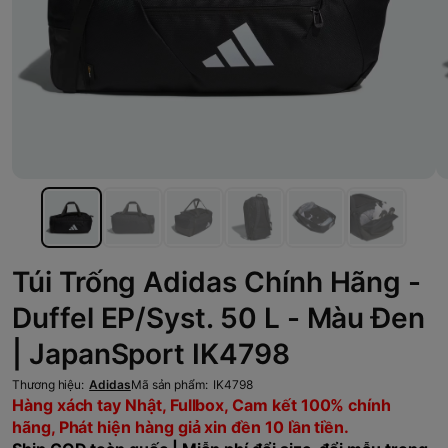
Túi Trống Adidas Chính Hãng -
Duffel EP/Syst. 50 L - Màu Đen
| JapanSport IK4798
Thương hiệu:
Adidas
Mã sản phẩm:
IK4798
Hàng xách tay Nhật, Fullbox, Cam kết 100% chính
hãng, Phát hiện hàng giả xin đền 10 lần tiền.