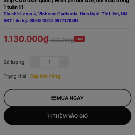
Ship COD toàn quốc | Miễn phí đổi size, đổi mẫu trong
1 tuần !!!
Địa chỉ: Lotus 4, Vinhome Gardernia, Hàm Nghi, Từ Liêm, HN
SĐT liên hệ: 0984843218 0977179889
1.130.000₫
1.800.000₫
-38%
Số lượng
Trạng thái
Sắp hết hàng
MUA NGAY
THÊM VÀO GIỎ