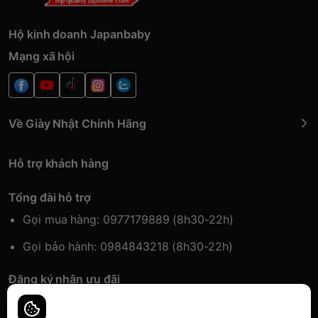
Hộ kinh doanh Japanbaby
Mạng xã hội
Về Giày Nhật Chính Hãng
Hỗ trợ khách hàng
Tổng đài hỗ trợ
Gọi mua hàng: 0977179889 (8h30-22h)
Gọi bảo hành: 0984843218 (8h30-22h)
Đăng ký nhận ưu đãi
Đăng kí để nhận thông tin ưu đãi sớm nhất.