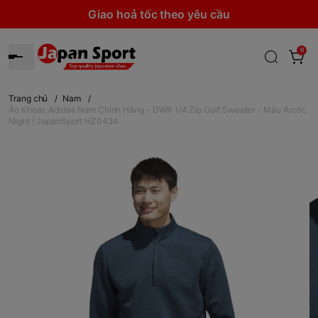
Giao hoả tốc theo yêu cầu
0
Trang chủ
/
Nam
/
Áo Khoác Adidas Nam Chính Hãng - DWR 1/4 Zip Golf Sweater - Màu Arctic
Night | JapanSport HZ0434