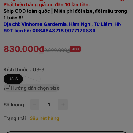
Phát hiện hàng giả xin đền 10 lần tiền.
Ship COD toàn quốc | Miễn phí đổi size, đổi mẫu trong
1 tuần !!!
Địa chỉ: Vinhome Gardernia, Hàm Nghi, Từ Liêm, HN
SĐT liên hệ: 0984843218 0977179889
830.000₫
2.200.000₫
-63%
Kích thước :
US-S
US-S
L
Hướng dẫn chọn size
Số lượng
Trạng thái
Sắp hết hàng