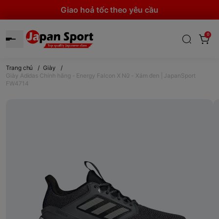
Giao hoả tốc theo yêu cầu
0
Trang chủ
/
Giày
/
Giày Adidas Chính hãng - Energy Falcon X Nữ - Xám đen | JapanSport
FW4714