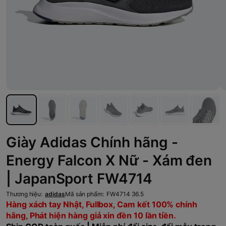
Giày Adidas Chính hãng -
Energy Falcon X Nữ - Xám đen
| JapanSport FW4714
Thương hiệu:
adidas
Mã sản phẩm:
FW4714 36.5
Hàng xách tay Nhật, Fullbox, Cam kết 100% chính
hãng, Phát hiện hàng giả xin đền 10 lần tiền.