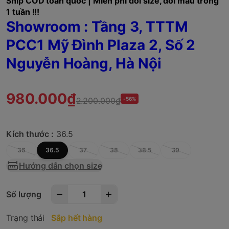
Ship COD toàn quốc | Miễn phí đổi size, đổi mẫu trong
1 tuần !!!
Showroom : Tầng 3, TTTM
PCC1 Mỹ Đình Plaza 2, Số 2
Nguyễn Hoàng, Hà Nội
980.000₫
2.200.000₫
-56%
Kích thước :
36.5
36
36.5
37
38
38.5
39
Hướng dẫn chọn size
Số lượng
Trạng thái
Sắp hết hàng