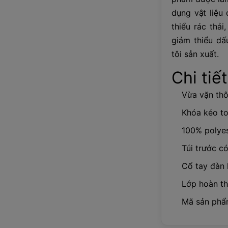
dụng vật liệu
thiểu rác thả
giảm thiểu dấ
tôi sản xuất.
Chi tiế
Vừa vặn th
Khóa kéo t
100% polyes
Túi trước c
Cổ tay đàn 
Lớp hoàn t
Mã sản phẩ