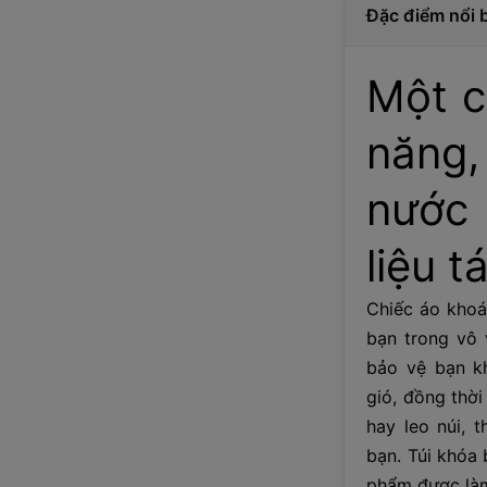
Đặc điểm nổi 
Một c
năng
nước 
liệu t
Chiếc áo khoá
bạn trong vô 
bảo vệ bạn kh
gió, đồng thờ
hay leo núi, 
bạn. Túi khóa
phẩm được làm 