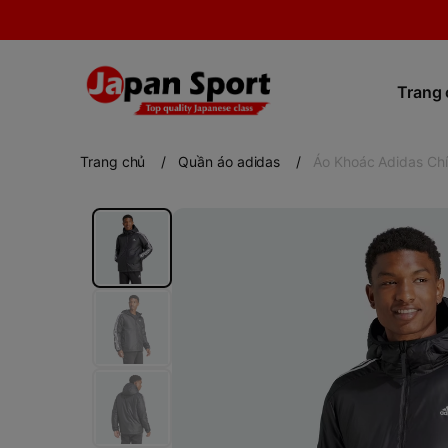
Trang
Trang chủ
/
Quần áo adidas
/
Áo Khoác Adidas Chí