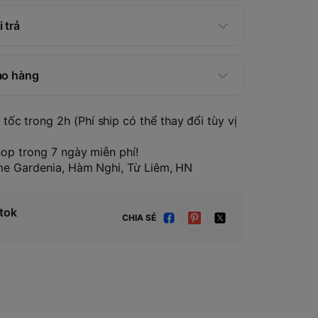
 trả
ao hàng
tốc trong 2h (Phí ship có thể thay đổi tùy vị
hop trong 7 ngày miễn phí!
ome Gardenia, Hàm Nghi, Từ Liêm, HN
tok
CHIA SẺ