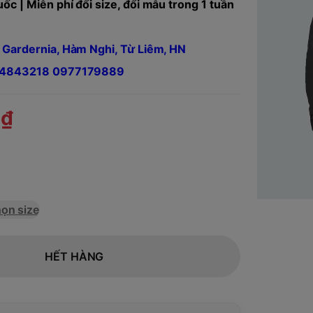
ốc | Miễn phí đổi size, đổi mẫu trong 1 tuần
 Gardernia, Hàm Nghi, Từ Liêm, HN
984843218 0977179889
0₫
ọn size
HẾT HÀNG