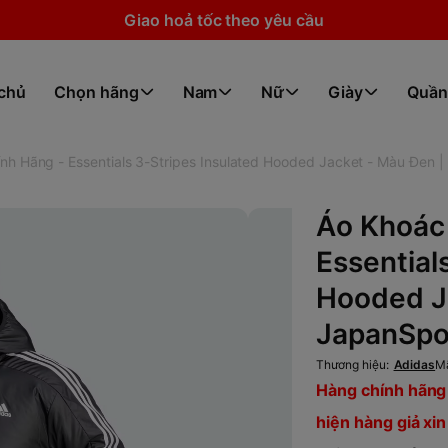
Giao hoả tốc theo yêu cầu
 chủ
Chọn hãng
Nam
Nữ
Giày
Quần
nh Hãng - Essentials 3-Stripes Insulated Hooded Jacket - Màu Đen 
Áo Khoác
Essential
Hooded J
JapanSpo
Thương hiệu:
Adidas
M
Hàng chính hãng 
hiện hàng giả xin