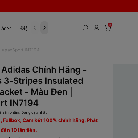
0
 áo
Điện tử
Hóa Phẩm
| JapanSport IN7194
 Adidas Chính Hãng -
s 3-Stripes Insulated
acket - Màu Đen |
rt IN7194
ã sản phẩm:
Đang cập nhật
, Fullbox, Cam kết 100% chính hãng, Phát
 đền 10 lần tiền.