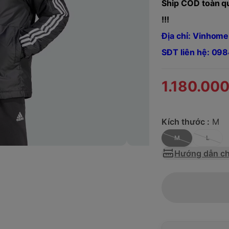
Ship COD toàn qu
!!!
Địa chỉ: Vinhome
SĐT liên hệ: 0
1.180.00
Kích thước :
M
M
L
Hướng dẫn ch