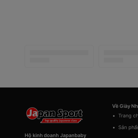
Về Giày N
Trang c
Sản ph
Hộ kinh doanh Japanbaby