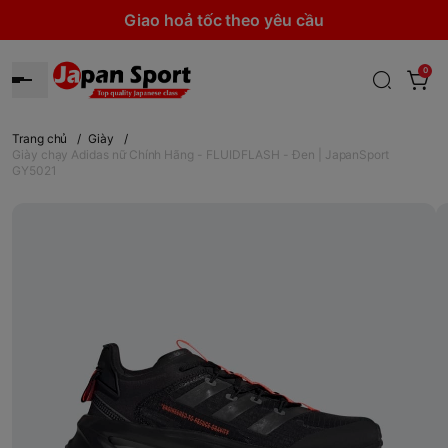
Giao hoả tốc theo yêu cầu
0
Trang chủ
/
Giày
/
Giày chạy Adidas nữ Chính Hãng - FLUIDFLASH - Đen | JapanSport
GY5021