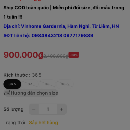
Ship COD toàn quốc | Miễn phí đổi size, đổi mẫu trong
1 tuần !!!
Địa chỉ: Vinhome Gardernia, Hàm Nghi, Từ Liêm, HN
SĐT liên hệ: 0984843218 0977179889
900.000₫
2.400.000₫
-63%
Kích thước :
36.5
36.5
37
38
38.5
Hướng dẫn chọn size
Số lượng
Trạng thái
Sắp hết hàng