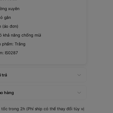
ường xuyên
có gân
 (áo đơn)
ó khả năng chống mùi
n phẩm: Trắng
m: IS0287
 trả
ao hàng
tốc trong 2h (Phí ship có thể thay đổi tùy vị