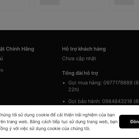
hật Chính Hãng
Hỗ trợ khách hàng
hủ
Chưa cập nhật
ẩm
Tổng đài hỗ trợ
Gọi mua hàng: 0977179889 (
22h)
Gọi bảo hành: 0984843218 (
22h)
húng tôi sử dụng cookie để cải thiện trải nghiệm của bạn
rên trang web. Bằng cách tiếp tục sử dụng trang web, bạn
Đồn
ồng ý với việc sử dụng cookie của chúng tôi.
 quyền thuộc về Japansport | Cung cấp bởi
Sapo