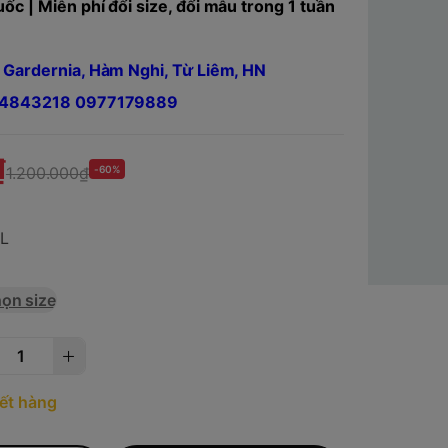
ốc | Miễn phí đổi size, đổi mẫu trong 1 tuần
 Gardernia, Hàm Nghi, Từ Liêm, HN
984843218 0977179889
₫
1.200.000₫
-60%
XL
ọn size
ết hàng