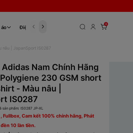
0
 áo
Điện tử
Hóa Phẩm
u nâu | JapanSport IS0287
 Adidas Nam Chính Hãng
 Polygiene 230 GSM short
hirt - Màu nâu |
rt IS0287
ã sản phẩm:
IS0287 JP-XL
, Fullbox, Cam kết 100% chính hãng, Phát
 đền 10 lần tiền.