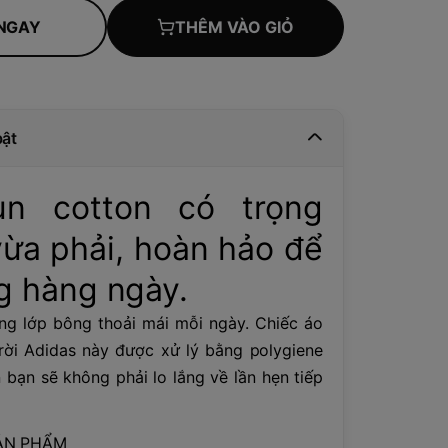
NGAY
THÊM VÀO GIỎ
bật
un cotton có trọng
vừa phải, hoàn hảo để
g hàng ngày.
ng lớp bông thoải mái mỗi ngày. Chiếc áo
rời Adidas này được xử lý bằng polygiene
bạn sẽ không phải lo lắng về lần hẹn tiếp
ẢN PHẨM