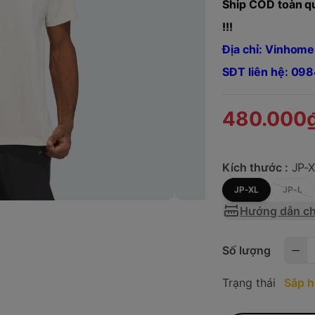
Ship COD toàn qu
!!!
Địa chỉ: Vinhome
SĐT liên hệ: 0
480.000
Kích thước :
JP-
JP-XL
JP-L
Hướng dẫn ch
Số lượng
Trạng thái
Sắp h