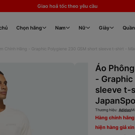
Giao hoả tốc theo yêu cầu
 chủ
Chọn hãng
Nam
Nữ
Giày
Quần
 Chính Hãng - Graphic Polygiene 230 GSM short sleeve t-shirt - Mà
Áo Phông
- Graphic
sleeve t-s
JapanSpo
Thương hiệu:
Adidas
M
Hàng chính hãng 
hiện hàng giả xin