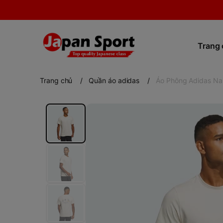
Trang
Trang chủ
/
Quần áo adidas
/
Áo Phông Adidas Nam