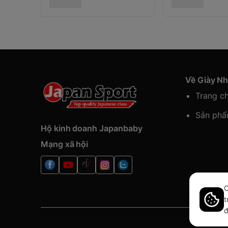
Về Giày N
Trang c
Sản ph
Hộ kinh doanh Japanbaby
Mạng xã hội
C
t
đ
Bàn