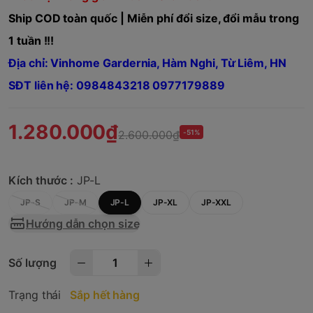
Ship COD toàn quốc | Miễn phí đổi size, đổi mẫu trong
1 tuần !!!
Địa chỉ: Vinhome Gardernia, Hàm Nghi, Từ Liêm, HN
SĐT liên hệ: 0984843218 0977179889
1.280.000₫
2.600.000₫
-51%
Kích thước :
JP-L
JP-S
JP-M
JP-L
JP-XL
JP-XXL
Hướng dẫn chọn size
Số lượng
Trạng thái
Sắp hết hàng