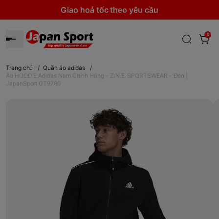
Giao hoả tốc theo yêu cầu
0
Trang chủ
/
Quần áo adidas
/
Áo HOODIE Adidas Nam Chính Hãng - Z.N.E. SPORTSWEAR - Đen |
JapanSport GT9780