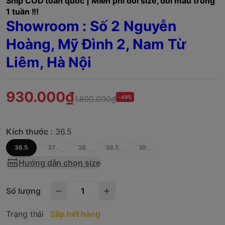
Ship COD toàn quốc | Miễn phí đổi size, đổi mẫu trong
1 tuần !!!
Showroom : Số 2 Nguyễn
Hoàng, Mỹ Đình 2, Nam Từ
Liêm,
Hà Nội
930.000₫
1.800.000₫
-49%
Kích thước :
36.5
36.5
37
38
38.5
39
Hướng dẫn chọn size
Số lượng
Trạng thái
Sắp hết hàng