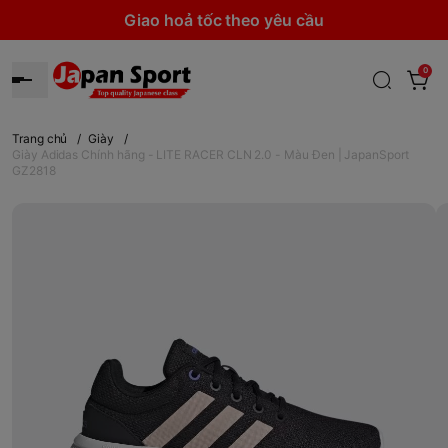
Giao hoả tốc theo yêu cầu
0
Trang chủ
/
Giày
/
Giày Adidas Chính hãng - LITE RACER CLN 2.0 - Màu Đen | JapanSport
GZ2818