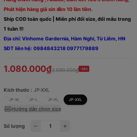
Phát hiện hàng giả xin đền 10 lần tiền.
Ship COD toàn quốc | Miễn phí đổi size, đổi mẫu trong
1 tuần !!!
Địa chỉ: Vinhome Gardernia, Hàm Nghi, Từ Liêm, HN
SĐT liên hệ: 0984843218 0977179889
1.080.000₫
2.590.000₫
-59%
Kích thước :
JP-XXL
JP-M
JP-L
JP-XL
JP-XXL
Hướng dẫn chọn size
Số lượng