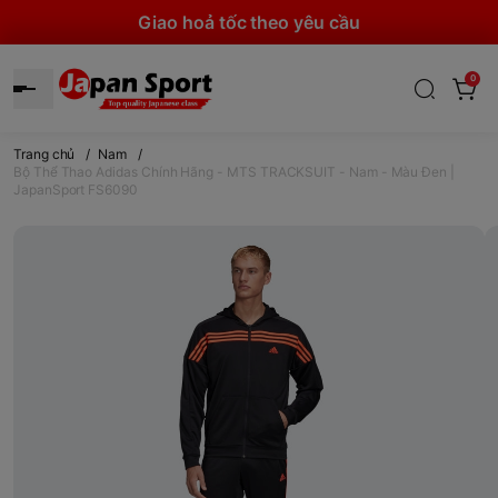
Giao hoả tốc theo yêu cầu
0
Trang chủ
/
Nam
/
Bộ Thể Thao Adidas Chính Hãng - MTS TRACKSUIT - Nam - Màu Đen |
JapanSport FS6090