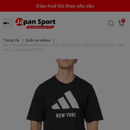
Giao hoả tốc theo yêu cầu
0
Trang chủ
/
Quần áo adidas
/
Áo Phông Adidas Nam Chính Hãng - Men's New York Graphic T-Shirt - Màu
đen | JapanSport IZ1300