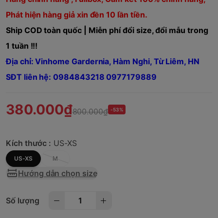
Phát hiện hàng giả xin đền 10 lần tiền.
Ship COD toàn quốc | Miễn phí đổi size, đổi mẫu trong
1 tuần !!!
Địa chỉ: Vinhome Gardernia, Hàm Nghi, Từ Liêm, HN
SĐT liên hệ: 0984843218 0977179889
380.000₫
800.000₫
-53%
Kích thước :
US-XS
US-XS
M
Hướng dẫn chọn size
Số lượng