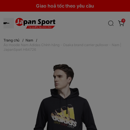
Giao hoả tốc theo yêu cầu
0
Trang chủ
/
Nam
/
Áo Hoodie Nam Adidas Chính hãng - Osaka brand carrier pullover - Nam |
JapanSport H64726