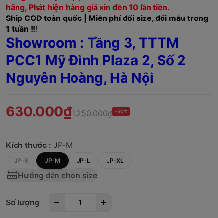
hãng, Phát hiện hàng giả xin đền 10 lần tiền.
Ship COD toàn quốc | Miễn phí đổi size, đổi mẫu trong
1 tuần !!!
Showroom : Tầng 3, TTTM
PCC1 Mỹ Đình Plaza 2, Số 2
Nguyễn Hoàng, Hà Nội
630.000₫
1.250.000₫
-50%
Kích thước :
JP-M
JP-S
JP-M
JP-L
JP-XL
Hướng dẫn chọn size
Số lượng