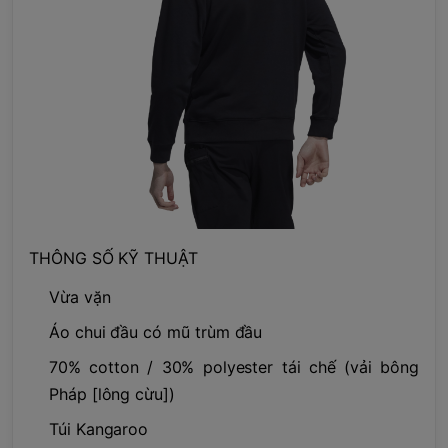
THÔNG SỐ KỸ THUẬT
Vừa vặn
Áo chui đầu có mũ trùm đầu
70% cotton / 30% polyester tái chế (vải bông
Pháp [lông cừu])
Túi Kangaroo