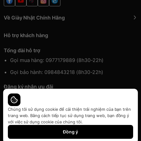
Về Giày Nhật Chính Hãng
Hỗ trợ khách hàng
Tổng đài hỗ trợ
Gọi mua hàng: 0977179889 (8h30-22h)
Gọi bảo hành: 0984843218 (8h30-22h)
Đăng ký nhận ưu đãi
Đăng kí để nhận thông tin ưu đãi sớm nhất.
Chúng tôi sử dụng cookie để cải thiện trải nghiệm của bạn trên
trang web. Bằng cách tiếp tục sử dụng trang web, bạn đồng ý
với việc sử dụng cookie của chúng tôi.
Bàn quyền thuộc về Japansport | Cung cấp bởi
Sapo
Đồng ý