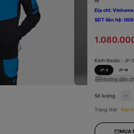
!!!
Địa chỉ: Vinhome
SĐT liên hệ: 0
1.080.00
Kích thước :
JP-
JP-S
JP-M
Hướng dẫn ch
Số lượng
Trạng thái
Sắp h
MUA 