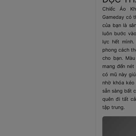
Chiếc Áo Kh
Gameday có thi
của bạn là sâ
luôn bước vào
lực hết mình.
phong cách th
cho bạn. Màu
mang đến nét c
có mũ này giúp
nhờ khóa kéo 
sẵn sàng bất c
quên đi tất c
tập trung.