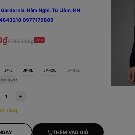
 Gardernia, Hàm Nghi, Từ Liêm, HN
984843218 0977179889
0₫
2.700.000₫
-60%
S
JP-L
JP-XL
JP-XXL
JP-3XL
ọn size
ết hàng
NGAY
THÊM VÀO GIỎ