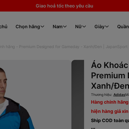
Giao hoả tốc theo yêu cầu
 chủ
Chọn hãng
Nam
Nữ
Giày
Quần
ính hãng - Premium Designed for Gameday - Xanh/Đen | JapanSpor
Áo Khoác 
Premium 
Xanh/Đen
Thương hiệu:
Adidas
M
Hàng chính hãng 
hiện hàng giả xin
Ship COD toàn qu