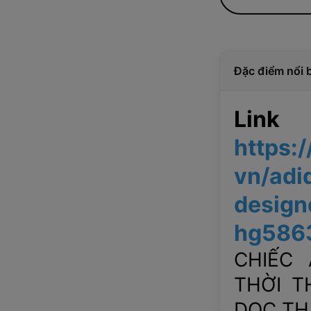
Đặc điểm nổi 
Link
https:
vn/adi
design
hg586
CHIẾC
THỜI T
DỌC TH