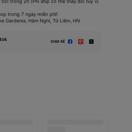
tốc trong 2h (Phí ship có thể thay đổi tùy vị
hop trong 7 ngày miễn phí!
ome Gardenia, Hàm Nghi, Từ Liêm, HN
tok
CHIA SẺ