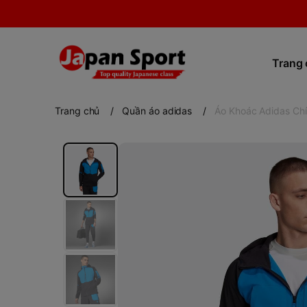
Trang
Trang chủ
/
Quần áo adidas
/
Áo Khoác Adidas Ch