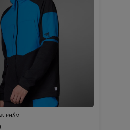
ẢN PHẨM
t