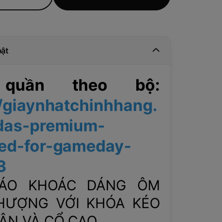
bật
 quần theo bộ:
//giaynhatchinhhang.
das-premium-
ed-for-gameday-
3
 ÁO KHOÁC DÁNG ÔM
HƯỢNG VỚI KHÓA KÉO
ÂN VÀ CỔ CAO.