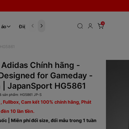
0
 áo
Điện tử
Hóa Phẩm
t HG5861
Adidas Chính hãng -
Designed for Gameday -
 | JapanSport HG5861
ã sản phẩm:
HG5861 JP-S
, Fullbox, Cam kết 100% chính hãng, Phát
 đền 10 lần tiền.
ốc | Miễn phí đổi size, đổi mẫu trong 1 tuần