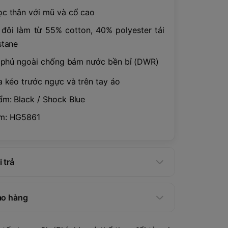
c thân với mũ và cổ cao
 đôi làm từ 55% cotton, 40% polyester tái
stane
t phủ ngoài chống bám nước bền bỉ (DWR)
a kéo trước ngực và trên tay áo
m: Black / Shock Blue
m: HG5861
 trả
ao hàng