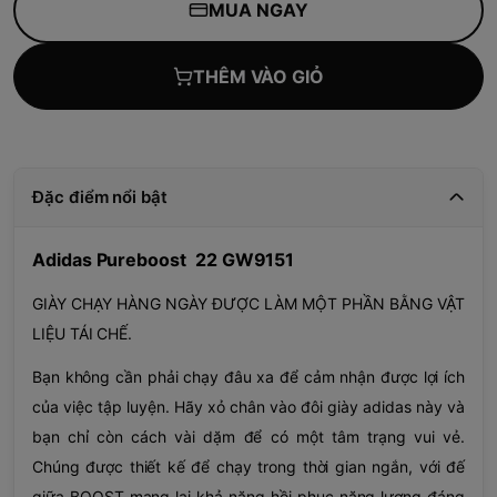
MUA NGAY
THÊM VÀO GIỎ
Đặc điểm nổi bật
Adidas Pureboost 22 GW9151
GIÀY CHẠY HÀNG NGÀY ĐƯỢC LÀM MỘT PHẦN BẰNG VẬT
LIỆU TÁI CHẾ.
Bạn không cần phải chạy đâu xa để cảm nhận được lợi ích
của việc tập luyện. Hãy xỏ chân vào đôi giày adidas này và
bạn chỉ còn cách vài dặm để có một tâm trạng vui vẻ.
Chúng được thiết kế để chạy trong thời gian ngắn, với đế
giữa BOOST mang lại khả năng hồi phục năng lượng đáng