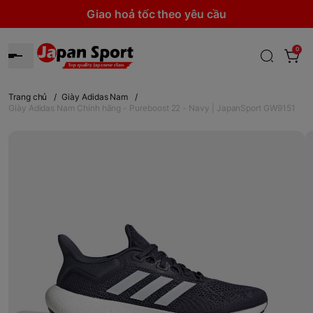
Giao hoả tốc theo yêu cầu
0
Trang chủ
/
Giày Adidas Nam
/
Giày Adidas Nam Chính hãng - Pureboost 22 - Navy | JapanSport GW9151