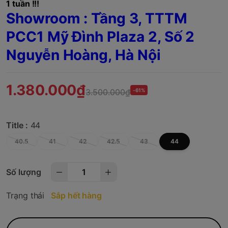
1 tuần !!!
Showroom : Tầng 3, TTTM
PCC1 Mỹ Đình Plaza 2, Số 2
Nguyễn Hoàng, Hà Nội
1.380.000₫
3.500.000₫
-61%
Title :
44
40.5
41
42
42.5
43
44
Số lượng
Trạng thái
Sắp hết hàng