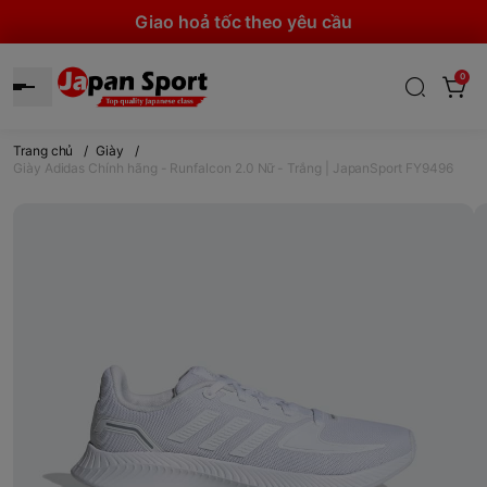
Giao hoả tốc theo yêu cầu
0
Trang chủ
/
Giày
/
Giày Adidas Chính hãng - Runfalcon 2.0 Nữ - Trắng | JapanSport FY9496