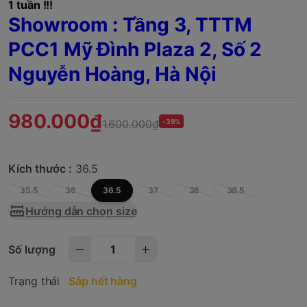
1 tuần !!!
Showroom : Tầng 3, TTTM
PCC1 Mỹ Đình Plaza 2, Số 2
Nguyễn Hoàng, Hà Nội
980.000₫
1.600.000₫
-39%
Kích thước :
36.5
35.5
36
36.5
37
38
38.5
Hướng dẫn chọn size
Số lượng
Trạng thái
Sắp hết hàng