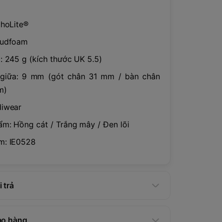
thoLite®
oudfoam
: 245 g (kích thước UK 5.5)
giữa: 9 mm (gót chân 31 mm / bàn chân
m)
diwear
m: Hồng cát / Trắng mây / Đen lõi
m: IE0528
 trả
ao hàng