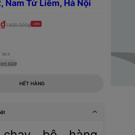
2, Nam Từ Liêm,
Hà Nội
0₫
1.800.000₫
-39%
38.5
ọn size
HẾT HÀNG
bật
 chạy bộ hàng