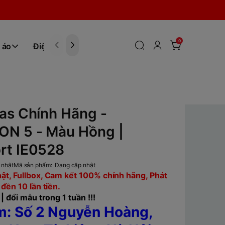
0
 áo
Điện tử
Hóa Phẩm
as Chính Hãng -
N 5 - Màu Hồng |
rt IE0528
 nhật
Mã sản phẩm:
Đang cập nhật
ật, Fullbox, Cam kết 100% chính hãng, Phát
 đền 10 lần tiền.
| đổi mẫu trong 1 tuần !!!
m:
Số 2 Nguyễn Hoàng,