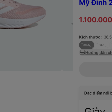
Mỹ Đình 
1.100.00
Kích thước :
36.5
36.5
37
Hướng dẫn ch
Đặc điểm nổi 
Giày