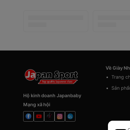
Về Giày N
Trang c
Sản ph
Hộ kinh doanh Japanbaby
Mạng xã hội
C