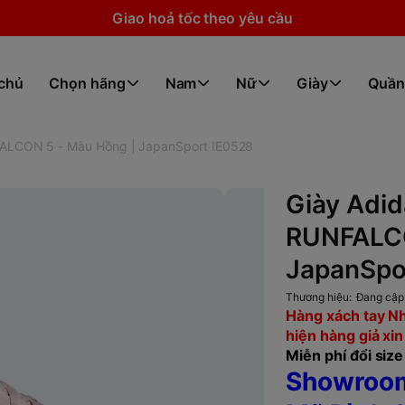
Giao hoả tốc theo yêu cầu
 chủ
Chọn hãng
Nam
Nữ
Giày
Quần
FALCON 5 - Màu Hồng | JapanSport IE0528
Giày Adid
RUNFALCO
JapanSpo
Thương hiệu:
Đang cập
Hàng xách tay Nh
hiện hàng giả xin
Miễn phí đổi size 
Showroo