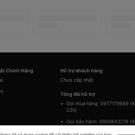
hật Chính Hãng
Hỗ trợ khách hàng
hủ
Chưa cập nhật
ẩm
Tổng đài hỗ trợ
Gọi mua hàng: 0977179889 (
22h)
Gọi bảo hành: 0984843218 (
22h)
húng tôi sử dụng cookie để cải thiện trải nghiệm của bạn