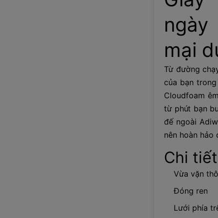
ngày
mại d
Từ đường chạy
của bạn trong
Cloudfoam êm 
từ phút bạn bư
đế ngoài Adiwe
nên hoàn hảo 
Chi tiết
Vừa vặn th
Đóng ren
Lưới phía tr