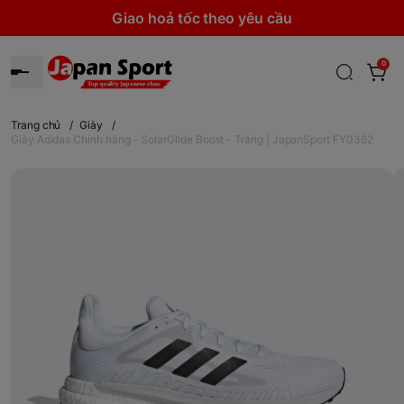
Giao hoả tốc theo yêu cầu
0
Trang chủ
/
Giày
/
Giày Adidas Chính hãng - SolarGlide Boost - Trắng | JapanSport FY0362