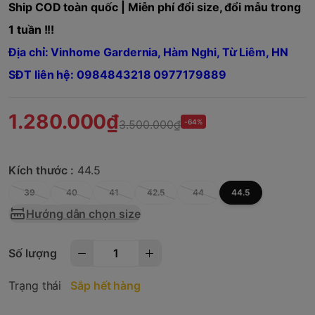
Ship COD toàn quốc | Miễn phí đổi size, đổi mẫu trong
1 tuần !!!
Địa chỉ: Vinhome Gardernia, Hàm Nghi, Từ Liêm, HN
SĐT liên hệ: 0984843218 0977179889
1.280.000₫
3.500.000₫
-64%
Kích thước :
44.5
39
40
41
42.5
44
44.5
Hướng dẫn chọn size
Số lượng
Trạng thái
Sắp hết hàng