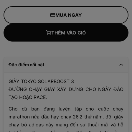
MUA NGAY
THÊM VÀO GIỎ
Đặc điểm nổi bật
GIÀY TOKYO SOLARBOOST 3
ĐƯỜNG CHẠY GIÀY XÂY DỰNG CHO NGÀY ĐÀO
TẠO HOẶC RACE.
Cho dù bạn đang luyện tập cho cuộc chạy
marathon nửa đầu hay chạy 26,2 thứ năm, đôi giày
chạy bộ adidas này mang đến sự thoải mái và hỗ