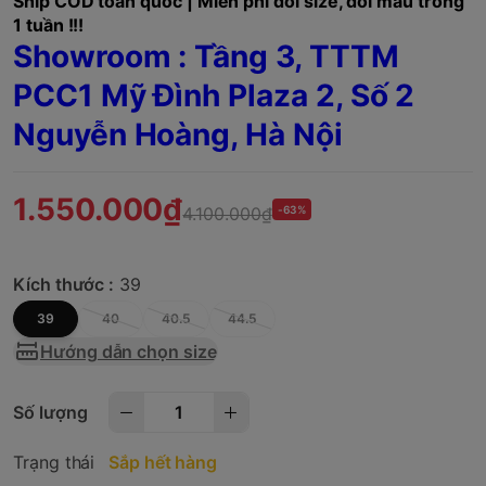
Ship COD toàn quốc | Miễn phí đổi size, đổi mẫu trong
1 tuần !!!
Showroom : Tầng 3, TTTM
PCC1 Mỹ Đình Plaza 2, Số 2
Nguyễn Hoàng, Hà Nội
1.550.000₫
4.100.000₫
-63%
Kích thước :
39
39
40
40.5
44.5
Hướng dẫn chọn size
Số lượng
Trạng thái
Sắp hết hàng