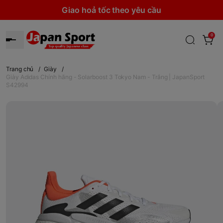
Giao hoả tốc theo yêu cầu
0
Trang chủ
/
Giày
/
Giày Adidas Chính hãng - Solarboost 3 Tokyo Nam - Trắng | JapanSport
S42994