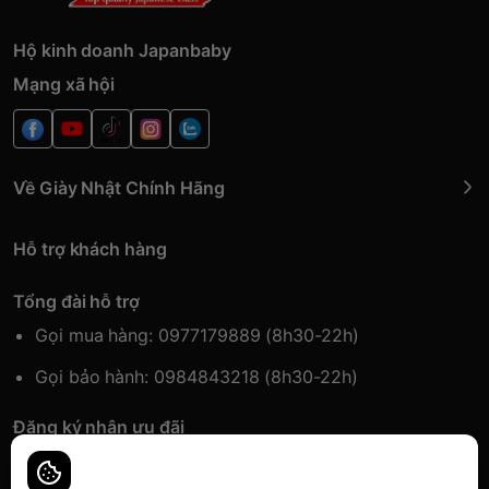
Hộ kinh doanh Japanbaby
Mạng xã hội
Về Giày Nhật Chính Hãng
Hỗ trợ khách hàng
Tổng đài hỗ trợ
Gọi mua hàng: 0977179889 (8h30-22h)
Gọi bảo hành: 0984843218 (8h30-22h)
Đăng ký nhận ưu đãi
Đăng kí để nhận thông tin ưu đãi sớm nhất.