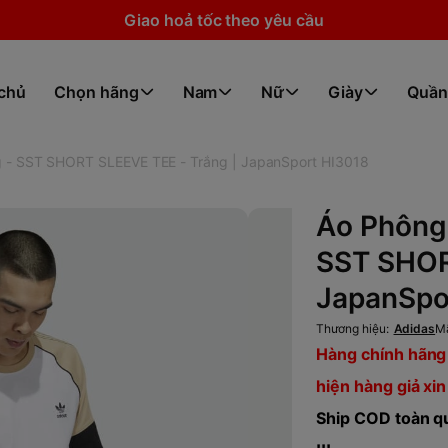
Giao hoả tốc theo yêu cầu
 chủ
Chọn hãng
Nam
Nữ
Giày
Quần
 - SST SHORT SLEEVE TEE - Trắng | JapanSport HI3018
Áo Phông
SST SHOR
JapanSpo
Thương hiệu:
Adidas
M
Hàng chính hãng 
hiện hàng giả xin
Ship COD toàn qu