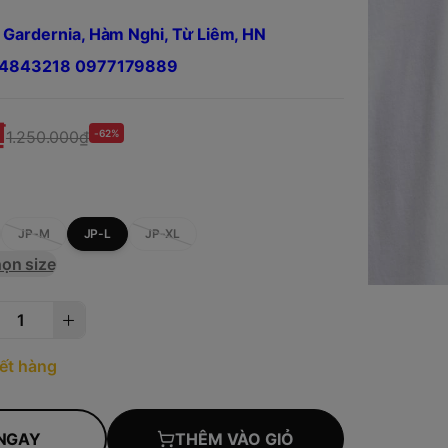
 Gardernia, Hàm Nghi, Từ Liêm, HN
984843218 0977179889
₫
1.250.000₫
-62%
L
JP-M
JP-L
JP-XL
ọn size
ết hàng
NGAY
THÊM VÀO GIỎ