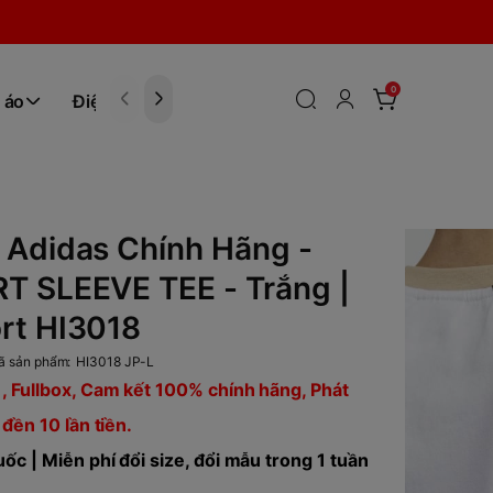
0
 áo
Điện tử
Hóa Phẩm
 Adidas Chính Hãng -
T SLEEVE TEE - Trắng |
rt HI3018
ã sản phẩm:
HI3018 JP-L
, Fullbox, Cam kết 100% chính hãng, Phát
 đền 10 lần tiền.
ốc | Miễn phí đổi size, đổi mẫu trong 1 tuần