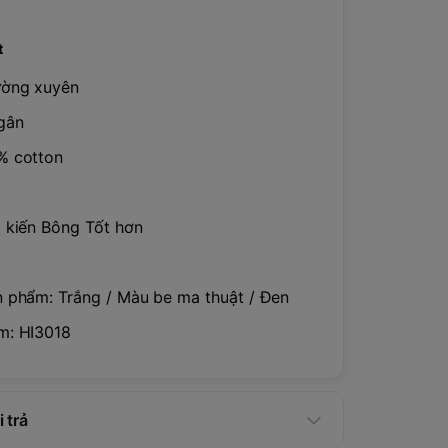
t
ường xuyên
gân
% cotton
kiến ​​Bông Tốt hơn
 phẩm: Trắng / Màu be ma thuật / Đen
m: HI3018
 trả