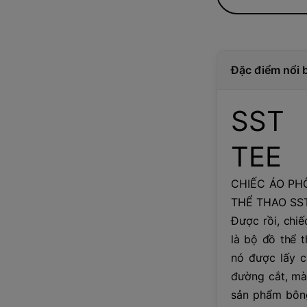
Đặc điểm nổi 
SST 
TEE
CHIẾC ÁO PH
THỂ THAO SST
Được rồi, chi
là bộ đồ thể 
nó được lấy c
đường cắt, mà
sản phẩm bông