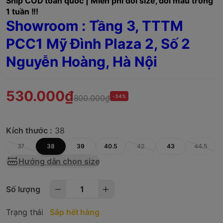
Ship COD toàn quốc | Miễn phí đổi size, đổi mẫu trong
1 tuần !!!
Showroom : Tầng 3, TTTM
PCC1 Mỹ Đình Plaza 2, Số 2
Nguyễn Hoàng, Hà Nội
530.000₫
800.000₫
-34%
Kích thước :
38
37
38
39
40.5
42
43
44.5
Hướng dẫn chọn size
Số lượng
Trạng thái
Sắp hết hàng