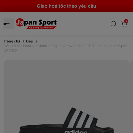
Giao hoả tốc theo yêu cầu
0
Trang chủ
/
Dép
/
Dép Adidas Nam Nữ Chính Hãng - Swimwear ADILETTE - Đen | JapanSport
GZ5922