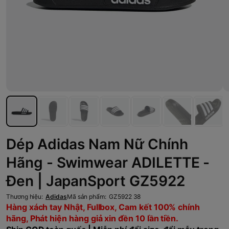
Dép Adidas Nam Nữ Chính
Hãng - Swimwear ADILETTE -
Đen | JapanSport GZ5922
Thương hiệu:
Adidas
Mã sản phẩm:
GZ5922 38
Hàng xách tay Nhật, Fullbox, Cam kết 100% chính
hãng, Phát hiện hàng giả xin đền 10 lần tiền.