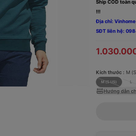
Ship COD toàn qu
!!!
Địa chỉ: Vinhome
SĐT liên hệ: 0
1.030.00
Kích thước :
M (
M (S US)
L
Hướng dẫn ch