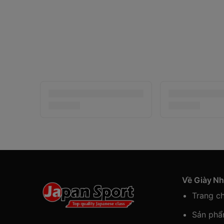
Về Giày N
Trang c
Sản ph