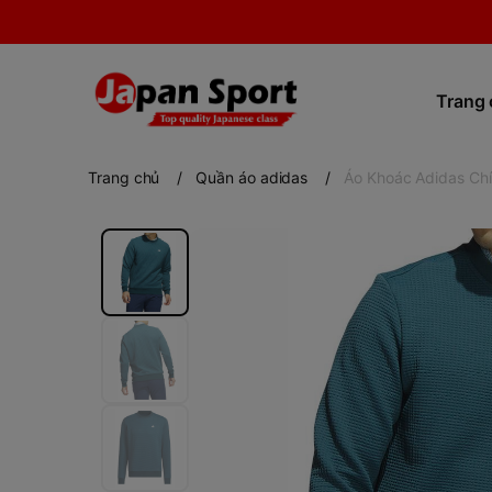
Trang
Trang chủ
/
Quần áo adidas
/
Áo Khoác Adidas Chí