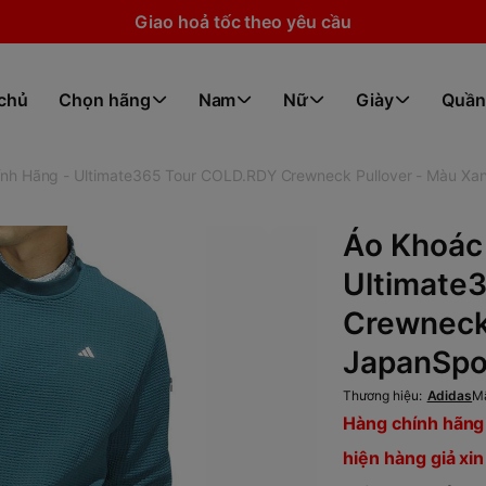
Giao hoả tốc theo yêu cầu
 chủ
Chọn hãng
Nam
Nữ
Giày
Quần
nh Hãng - Ultimate365 Tour COLD.RDY Crewneck Pullover - Màu Xan
Áo Khoác
Ultimate
Crewneck 
JapanSpo
Thương hiệu:
Adidas
M
Hàng chính hãng 
hiện hàng giả xin