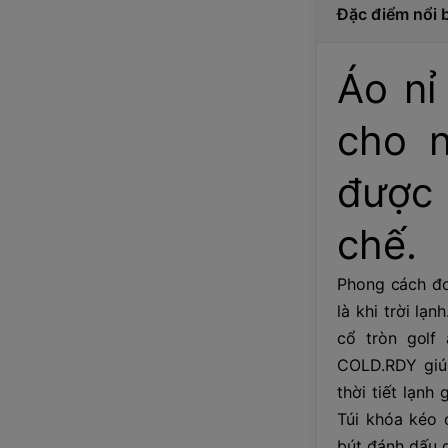
Đặc điểm nổi 
Áo nỉ
cho n
được l
chế.
Phong cách đơn
là khi trời lạ
cổ tròn golf
COLD.RDY giúp
thời tiết lạnh
Túi khóa kéo 
bút đánh dấu d