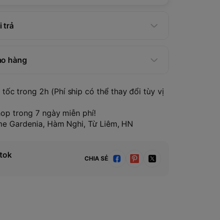
 trả
ao hàng
tốc trong 2h (Phí ship có thể thay đổi tùy vị
hop trong 7 ngày miễn phí!
ome Gardenia, Hàm Nghi, Từ Liêm, HN
tok
CHIA SẺ