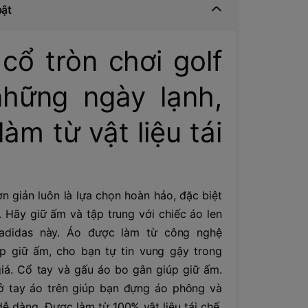
bật
 cổ tròn chơi golf
hững ngày lạnh,
àm từ vật liệu tái
 giản luôn là lựa chọn hoàn hảo, đặc biệt
nh. Hãy giữ ấm và tập trung với chiếc áo len
 adidas này. Áo được làm từ công nghệ
 giữ ấm, cho bạn tự tin vung gậy trong
 giá. Cổ tay và gấu áo bo gân giúp giữ ấm.
ở tay áo trên giúp bạn đựng áo phông và
ễ dàng. Được làm từ 100% vật liệu tái chế,