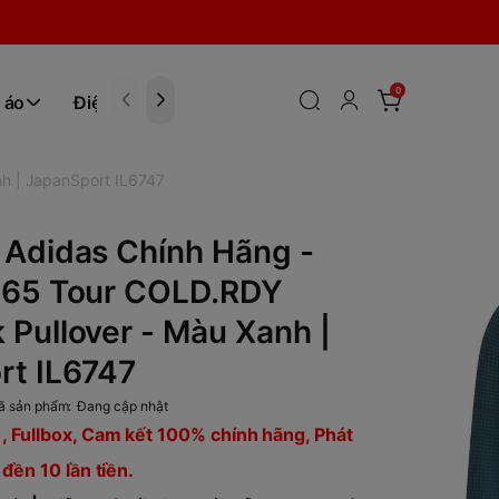
0
 áo
Điện tử
Hóa Phẩm
h | JapanSport IL6747
 Adidas Chính Hãng -
365 Tour COLD.RDY
Pullover - Màu Xanh |
rt IL6747
ã sản phẩm:
Đang cập nhật
, Fullbox, Cam kết 100% chính hãng, Phát
 đền 10 lần tiền.