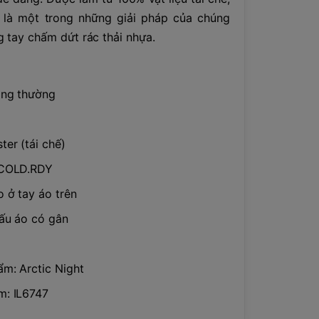
là một trong những giải pháp của chúng
 tay chấm dứt rác thải nhựa.
ông thường
ter (tái chế)
 COLD.RDY
o ở tay áo trên
ấu áo có gân
m: Arctic Night
m: IL6747