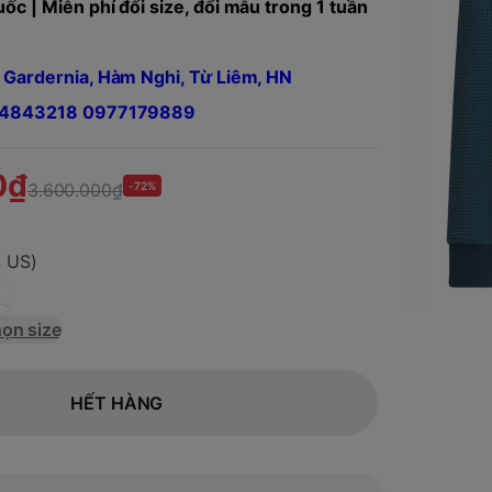
ốc | Miễn phí đổi size, đổi mẫu trong 1 tuần
 Gardernia, Hàm Nghi, Từ Liêm, HN
984843218 0977179889
0₫
3.600.000₫
-72%
S US)
ọn size
HẾT HÀNG