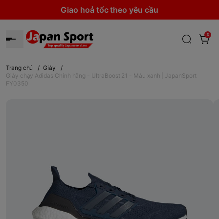
Giao hoả tốc theo yêu cầu
0
Trang chủ
/
Giày
/
Giày chạy Adidas Chính hãng - UltraBoost 21 - Màu xanh | JapanSport
FY0350