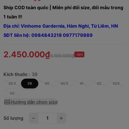
Ship COD toàn quốc | Miễn phí đổi size, đổi mẫu trong
1 tuần !!!
Địa chỉ: Vinhome Gardernia, Hàm Nghi, Từ Liêm, HN
SĐT liên hệ: 0984843218 0977179889
2.450.000₫
5.100.000₫
-52%
Kích thước :
39
38.5
39
40
40.5
41
42
42.5
43
Hướng dẫn chọn size
Số lượng