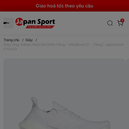
Giao hoả tốc theo yêu cầu
0
Trang chủ
/
Giày
/
Giày chạy Adidas Nam Nữ Chính Hãng - UltraBoost 21 - Trắng | JapanSport
FY0403