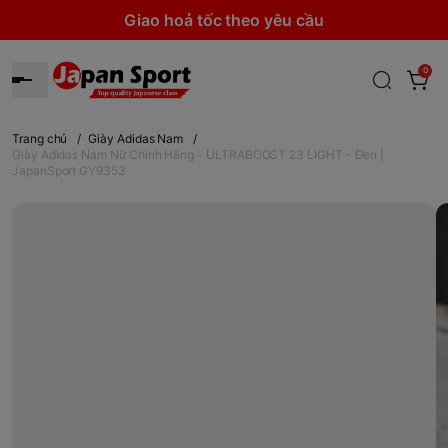
Giao hoả tốc theo yêu cầu
0
Trang chủ
/
Giày Adidas Nam
/
Giày Adidas Nam Nữ Chính Hãng - ULTRABOOST 23 LIGHT - Đen |
JapanSport GY9353