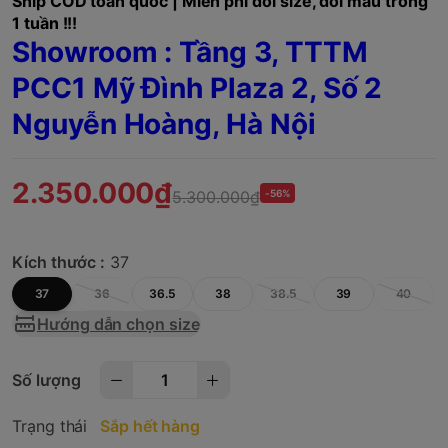
Ship COD toàn quốc | Miễn phí đổi size, đổi mẫu trong
1 tuần !!!
Showroom : Tầng 3, TTTM
PCC1 Mỹ Đình Plaza 2, Số 2
Nguyễn Hoàng, Hà Nội
2.350.000₫
5.300.000₫
-56%
Kích thước :
37
37
36
36.5
38
38.5
39
40
Hướng dẫn chọn size
Số lượng
Trạng thái
Sắp hết hàng