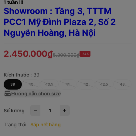
1 tuần !!!
Showroom : Tầng 3, TTTM
PCC1 Mỹ Đình Plaza 2, Số 2
Nguyễn Hoàng, Hà Nội
2.450.000₫
5.300.000₫
-54%
Kích thước :
39
39
40
40.5
41
42
42.5
43
Hướng dẫn chọn size
Số lượng
Trạng thái
Sắp hết hàng