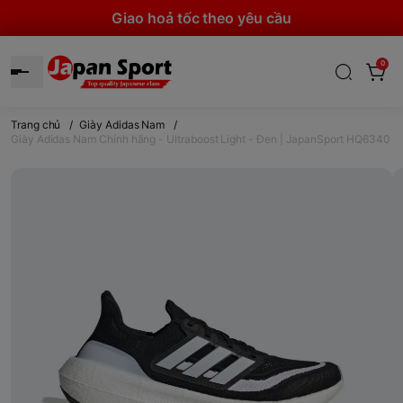
Giao hoả tốc theo yêu cầu
0
Trang chủ
/
Giày Adidas Nam
/
Giày Adidas Nam Chính hãng - Ultraboost Light - Đen | JapanSport HQ6340