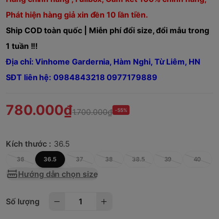
Phát hiện hàng giả xin đền 10 lần tiền.
Ship COD toàn quốc | Miễn phí đổi size, đổi mẫu trong
1 tuần !!!
Địa chỉ: Vinhome Gardernia, Hàm Nghi, Từ Liêm, HN
SĐT liên hệ: 0984843218 0977179889
780.000₫
1.700.000₫
-55%
Kích thước :
36.5
36
36.5
37
38
38.5
39
40
Hướng dẫn chọn size
Số lượng