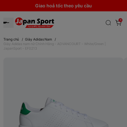
Giao hoả tốc theo yêu cầu
0
Trang chủ
/
Giày Adidas Nam
/
Giày Adidas nam nữ Chính Hãng - ADVANCOURT - White/Green |
JapanSport - EF0213