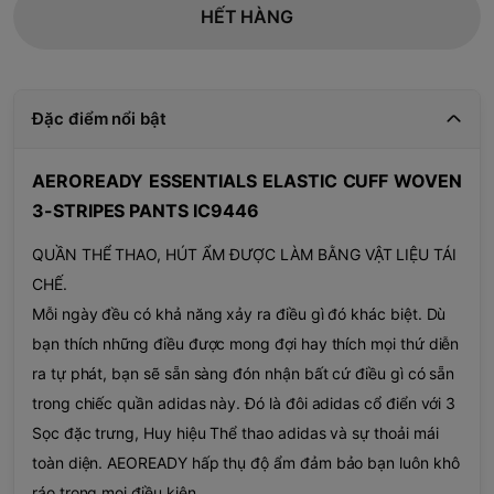
HẾT HÀNG
Đặc điểm nổi bật
AEROREADY ESSENTIALS ELASTIC CUFF WOVEN
3-STRIPES PANTS IC9446
QUẦN THỂ THAO, HÚT ẨM ĐƯỢC LÀM BẰNG VẬT LIỆU TÁI
CHẾ.
Mỗi ngày đều có khả năng xảy ra điều gì đó khác biệt. Dù
bạn thích những điều được mong đợi hay thích mọi thứ diễn
ra tự phát, bạn sẽ sẵn sàng đón nhận bất cứ điều gì có sẵn
trong chiếc quần adidas này. Đó là đôi adidas cổ điển với 3
Sọc đặc trưng, Huy hiệu Thể thao adidas và sự thoải mái
toàn diện. AEOREADY hấp thụ độ ẩm đảm bảo bạn luôn khô
ráo trong mọi điều kiện.