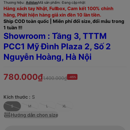
Thương hiệu:
Adidas
Mã sản phẩm:
Đang cập nhật
Hàng xách tay Nhật, Fullbox, Cam kết 100% chính
hãng, Phát hiện hàng giả xin đền 10 lần tiền.
Ship COD toàn quốc | Miễn phí đổi size, đổi mẫu trong
1 tuần !!!
Showroom : Tầng 3, TTTM
PCC1 Mỹ Đình Plaza 2, Số 2
Nguyễn Hoàng, Hà Nội
780.000₫
1.400.000₫
-45%
Kích thước :
S
S
M
L
XL
Hướng dẫn chọn size