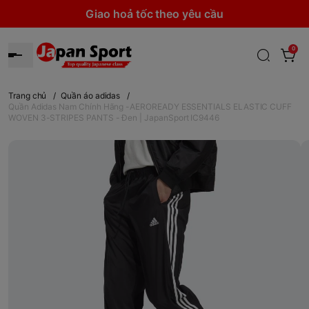
Giao hoả tốc theo yêu cầu
0
Trang chủ
/
Quần áo adidas
/
Quần Adidas Nam Chính Hãng -AEROREADY ESSENTIALS ELASTIC CUFF
WOVEN 3-STRIPES PANTS - Đen | JapanSport IC9446