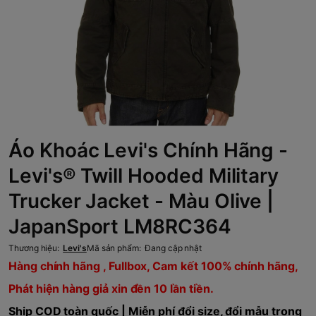
Áo Khoác Levi's Chính Hãng -
Levi's® Twill Hooded Military
Trucker Jacket - Màu Olive |
JapanSport LM8RC364
Thương hiệu:
Levi's
Mã sản phẩm:
Đang cập nhật
Hàng chính hãng , Fullbox, Cam kết 100% chính hãng,
Phát hiện hàng giả xin đền 10 lần tiền.
Ship COD toàn quốc | Miễn phí đổi size, đổi mẫu trong