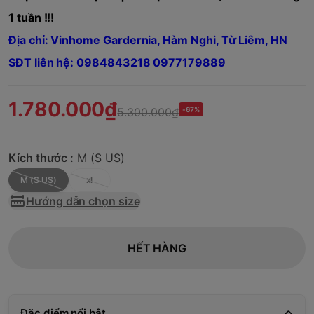
1 tuần !!!
Địa chỉ: Vinhome Gardernia, Hàm Nghi, Từ Liêm, HN
SĐT liên hệ: 0984843218 0977179889
1.780.000₫
5.300.000₫
-67%
Kích thước :
M (S US)
M (S US)
xl
Hướng dẫn chọn size
HẾT HÀNG
Đặc điểm nổi bật