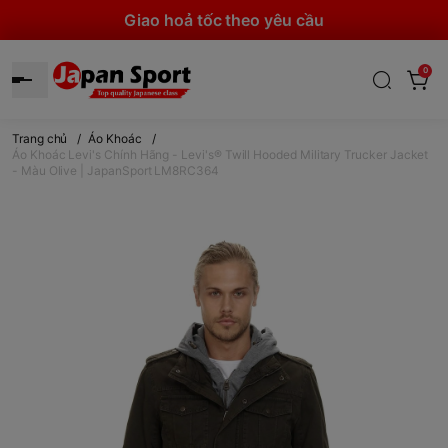
Giao hoả tốc theo yêu cầu
0
Trang chủ
/
Áo Khoác
/
Áo Khoác Levi's Chính Hãng - Levi's® Twill Hooded Military Trucker Jacket
- Màu Olive | JapanSport LM8RC364