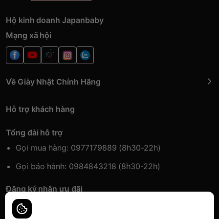
Hộ kinh doanh Japanbaby
Mạng xã hội
Về Giày Nhật Chính Hãng
Hỗ trợ khách hàng
Tổng đài hỗ trợ
Gọi mua hàng: 0977179889 (8h30-22h)
Gọi bảo hành: 0984843218 (8h30-22h)
Đăng ký nhận ưu đãi
Đăng kí để nhận thông tin ưu đãi sớm nhất.