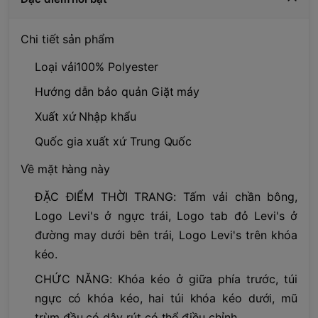
Chi tiết sản phẩm
Loại vải100% Polyester
Hướng dẫn bảo quản Giặt máy
Xuất xứ Nhập khẩu
Quốc gia xuất xứ Trung Quốc
Về mặt hàng này
ĐẶC ĐIỂM THỜI TRANG: Tấm vải chần bông,
Logo Levi's ở ngực trái, Logo tab đỏ Levi's ở
đường may dưới bên trái, Logo Levi's trên khóa
kéo.
CHỨC NĂNG: Khóa kéo ở giữa phía trước, túi
ngực có khóa kéo, hai túi khóa kéo dưới, mũ
trùm đầu có dây rút có thể điều chỉnh.