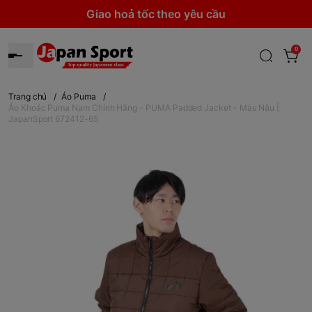
Giao hoả tốc theo yêu cầu
0
Trang chủ
/
Áo Puma
/
Áo Khoác Puma Nam Chính Hãng - PUMA Padded Jacket - Màu Nâu |
JapanSport 672412-65