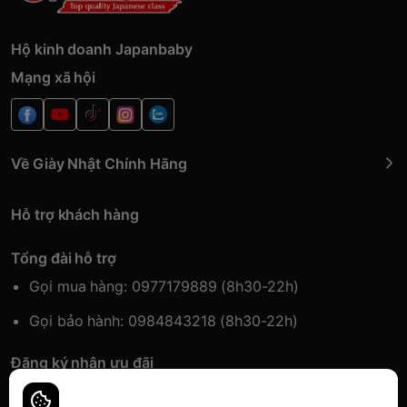
Hộ kinh doanh Japanbaby
Mạng xã hội
Về Giày Nhật Chính Hãng
Hỗ trợ khách hàng
Tổng đài hỗ trợ
Gọi mua hàng: 0977179889 (8h30-22h)
Gọi bảo hành: 0984843218 (8h30-22h)
Đăng ký nhận ưu đãi
Đăng kí để nhận thông tin ưu đãi sớm nhất.