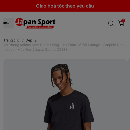
Giao hoả tốc theo yêu cầu
0
Trang chủ
/
Dép
/
Áo Phông Adidas Nam Chính Hãng - Áo Thun Có Túi Lounge – Graphic Dép
adidas - Màu Đen | JapanSport JC5283