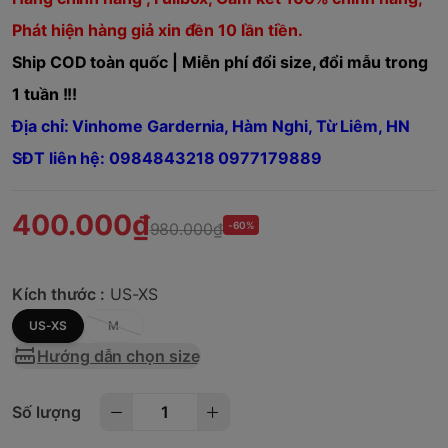
Phát hiện hàng giả xin đền 10 lần tiền.
Ship COD toàn quốc | Miễn phí đổi size, đổi mẫu trong
1 tuần !!!
Địa chỉ: Vinhome Gardernia, Hàm Nghi, Từ Liêm, HN
SĐT liên hệ: 0984843218 0977179889
400.000₫
980.000₫
-60%
Kích thước :
US-XS
US-XS
M
Hướng dẫn chọn size
Số lượng