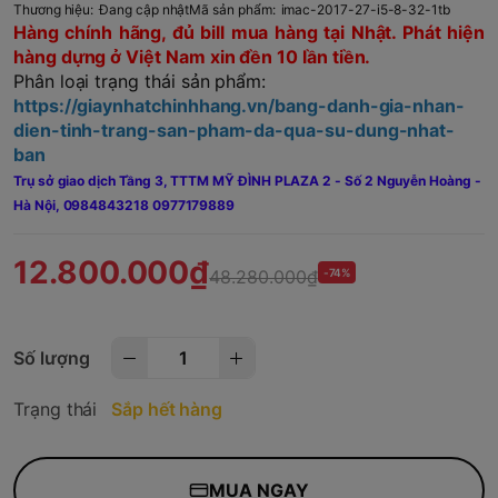
Thương hiệu:
Đang cập nhật
Mã sản phẩm:
imac-2017-27-i5-8-32-1tb
Hàng chính hãng, đủ bill mua hàng tại Nhật. Phát hiện
hàng dựng ở Việt Nam xin đền 10 lần tiền.
Phân loại trạng thái sản phẩm:
https://giaynhatchinhhang.vn/bang-danh-gia-nhan-
dien-tinh-trang-san-pham-da-qua-su-dung-nhat-
ban
Trụ sở giao dịch Tầng 3, TTTM MỸ ĐÌNH PLAZA 2 - Số 2 Nguyễn Hoàng -
Hà Nội,
0984843218 0977179889
12.800.000₫
48.280.000₫
-74%
Số lượng
Trạng thái
Sắp hết hàng
MUA NGAY