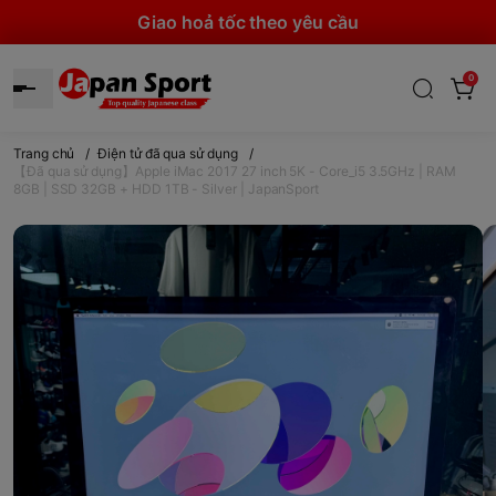
Giao hoả tốc theo yêu cầu
0
Trang chủ
/
Điện tử đã qua sử dụng
/
【Đã qua sử dụng】Apple iMac 2017 27 inch 5K - Core_i5 3.5GHz | RAM
8GB | SSD 32GB + HDD 1TB - Silver | JapanSport