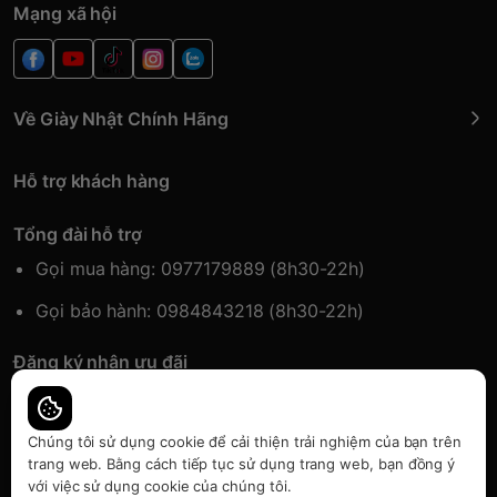
Mạng xã hội
Về Giày Nhật Chính Hãng
Hỗ trợ khách hàng
Tổng đài hỗ trợ
Gọi mua hàng: 0977179889 (8h30-22h)
Gọi bảo hành: 0984843218 (8h30-22h)
Đăng ký nhận ưu đãi
Đăng kí để nhận thông tin ưu đãi sớm nhất.
Chúng tôi sử dụng cookie để cải thiện trải nghiệm của bạn trên
trang web. Bằng cách tiếp tục sử dụng trang web, bạn đồng ý
với việc sử dụng cookie của chúng tôi.