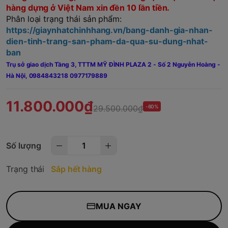
hàng dựng ở Việt Nam xin đền 10 lần tiền.
Phân loại trạng thái sản phẩm:
https://giaynhatchinhhang.vn/bang-danh-gia-nhan-
dien-tinh-trang-san-pham-da-qua-su-dung-nhat-
ban
Trụ sở giao dịch Tầng 3, TTTM MỸ ĐÌNH PLAZA 2 - Số 2 Nguyễn Hoàng -
Hà Nội,
0984843218 0977179889
11.800.000₫
29.500.000₫
-60%
Số lượng
Trạng thái
Sắp hết hàng
MUA NGAY