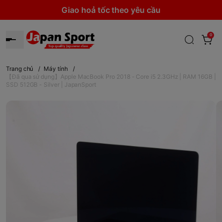
Giao hoả tốc theo yêu cầu
0
Trang chủ
/
Máy tính
/
【Đã qua sử dụng】Apple MacBook Pro 2018 - Core i5 2.3GHz | RAM 16GB |
SSD 512GB - Silver | JapanSport