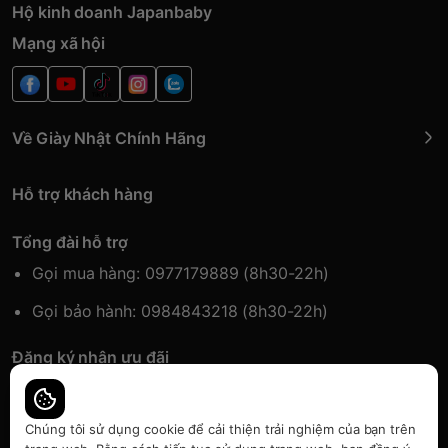
Hộ kinh doanh Japanbaby
Mạng xã hội
Về Giày Nhật Chính Hãng
Hỗ trợ khách hàng
Tổng đài hỗ trợ
Gọi mua hàng: 0977179889 (8h30-22h)
Gọi bảo hành: 0984843218 (8h30-22h)
Đăng ký nhận ưu đãi
Đăng kí để nhận thông tin ưu đãi sớm nhất.
Chúng tôi sử dụng cookie để cải thiện trải nghiệm của bạn trên