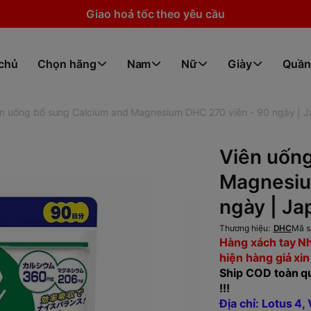
Giao hoả tốc theo yêu cầu
 chủ
Chọn hãng
Nam
Nữ
Giày
Quần
ên uống bổ sung Calcium and Magnesium DHC 270 viên - 90 ngày | 
Viên uốn
Magnesiu
ngày | Ja
Thương hiệu:
DHC
Mã s
Hàng xách tay Nh
hiện hàng giả xin
Ship COD toàn qu
!!!
Địa chỉ: Lotus 4