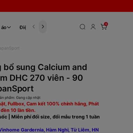
0
 áo
Điện tử
Hóa Phẩm
JapanSport
g bổ sung Calcium and
m DHC 270 viên - 90
panSport
ản phẩm:
Đang cập nhật
ật, Fullbox, Cam kết 100% chính hãng, Phát
 đền 10 lần tiền.
ốc | Miễn phí đổi size, đổi mẫu trong 1 tuần
, Vinhome Gardernia, Hàm Nghi, Từ Liêm, HN