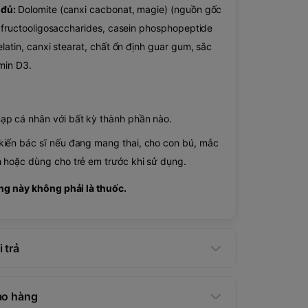
 đủ:
Dolomite (canxi cacbonat, magie) (nguồn gốc
, fructooligosaccharides, casein phosphopeptide
latin, canxi stearat, chất ổn định guar gum, sắc
min D3.
p cá nhân với bất kỳ thành phần nào.
iến ​​bác sĩ nếu đang mang thai, cho con bú, mắc
 hoặc dùng cho trẻ em trước khi sử dụng.
g này không phải là thuốc.
 trả
ao hàng