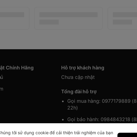
hật Chính Hãng
Hỗ trợ khách hàng
hủ
Chưa cập nhật
ẩm
Tổng đài hỗ trợ
Gọi mua hàng: 0977179889 (
22h)
Gọi bảo hành: 0984843218 (
22h)
húng tôi sử dụng cookie để cải thiện trải nghiệm của bạn