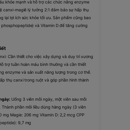
áu khỏe mạnh và hỗ trợ các chức năng enzyme
 lệ canxi-magiê lý tưởng 2:1 đảm bảo sự hấp thụ
 lại lợi ích sức khỏe tối ưu. Sản phẩm cũng bao
 phosphopeptide) và Vitamin D để tăng cường
iết
nxi: Cần thiết cho việc xây dựng và duy trì xương
Hỗ trợ tuần hoàn máu bình thường và cần thiết
ng enzyme và sản xuất năng lượng trong cơ thể.
hấp thụ canxi trong ruột và góp phần hình thành
ngày:
Uống 3 viên mỗi ngày, một viên sau mỗi
. Thành phần mỗi liều dùng hàng ngày (3 viên
60 mg Magie: 206 mg Vitamin D: 2,2 mcg CPP
peptide): 9,7 mg