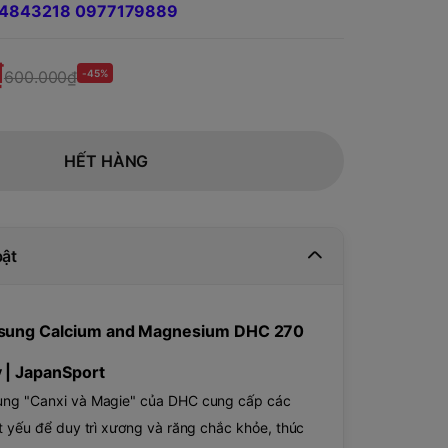
984843218 0977179889
₫
600.000₫
-45%
HẾT HÀNG
bật
 sung Calcium and Magnesium DHC 270
y | JapanSport
ng "Canxi và Magie" của DHC cung cấp các
t yếu để duy trì xương và răng chắc khỏe, thúc