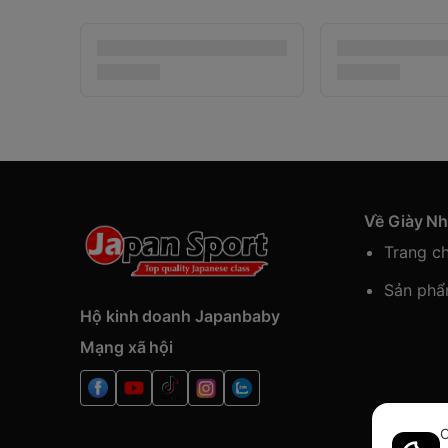
Về Giày N
Trang c
Sản ph
Hộ kinh doanh Japanbaby
Mạng xã hội
C