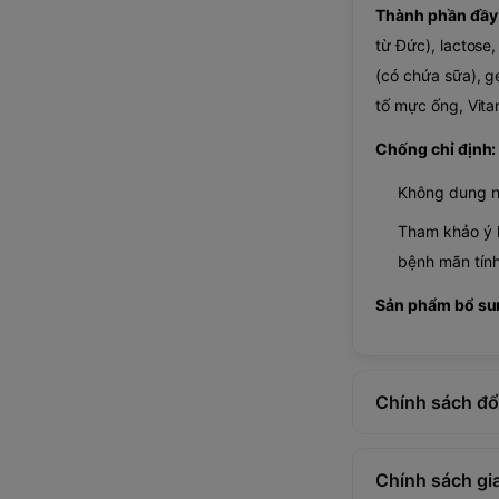
Thành phần đầy
từ Đức), lactose
(có chứa sữa), ge
tố mực ống, Vita
Chống chỉ định:
Không dung nạ
Tham khảo ý k
bệnh mãn tính
Sản phẩm bổ sun
Chính sách đổi
Chính sách gi