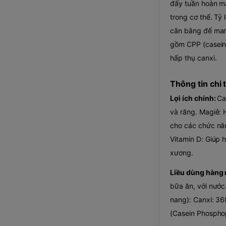
đẩy tuần hoàn m
trong cơ thể. Tỷ
cân bằng để mang
gồm CPP (casein
hấp thụ canxi.
Thông tin chi t
Lợi ích chính:
Ca
và răng. Magiê: 
cho các chức nă
Vitamin D: Giúp 
xương.
Liều dùng hàng 
bữa ăn, với nước
nang): Canxi: 3
(Casein Phospho