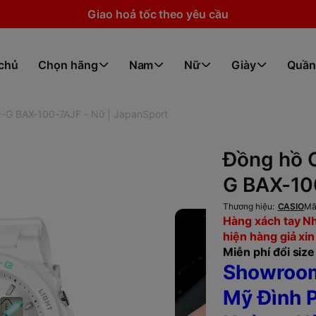
Giao hoả tốc theo yêu cầu
 chủ
Chọn hãng
Nam
Nữ
Giày
Quần
y-G BAX-100-7AJF - Nữ | JapanSport
Đồng hồ C
G BAX-10
Thương hiệu:
CASIO
Mã
Hàng xách tay Nh
hiện hàng giả xin
Miễn phí đổi size 
Showroom
Mỹ Đình P