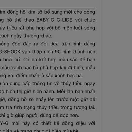
ẩm đồng hồ kim-số bổ sung mới cho dòng
g hồ thể thao BABY-G G-LIDE với chức
ủy triều rất phù hợp với bộ môn lướt sóng
cách ngày thường khác.
mỏng độc đáo ra đời dựa trên hình dáng
G-SHOCK vào thập niên 90 hình thành nên
o hoài cổ. Có ba kết hợp màu sắc để bạn
 màu xanh bạc hà phù hợp khi đi biển, mẫu
ng với điểm nhấn là sắc xanh bạc hà.
uôn cung cấp thông tin về thủy triều ngay
ộ hiển thị giờ hiện hành. Mỗi lần bạn nhấn
 giờ, đồng hồ sẽ nhảy lên trước một giờ để
m tra tình trạng thủy triều trong tương lai.
chỉ giờ giúp người dùng dễ đọc hơn.
-G mới này có thiết kế đồng điệu với
 giản và trang phục đi biển mùa hè.