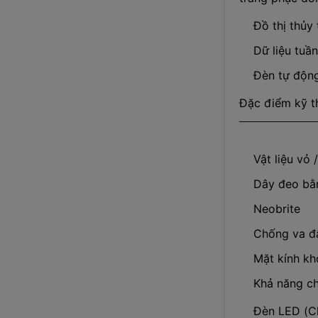
Đồ thị thủy 
Dữ liệu tuần
Đèn tự độn
Đặc điểm kỹ t
Vật liệu vỏ 
Dây đeo bằ
Neobrite
Chống va đ
Mặt kính k
Khả năng c
Đèn LED (C