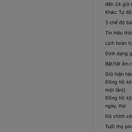
đến 24 giờ 
Khác: Tự độn
3 chế độ bá
Tín hiệu thờ
Lịch hoàn t
Định dạng g
Bật/tắt âm 
Giờ hiện hà
Đồng hồ kim
một lần))
Đồng hồ kỹ t
ngày, thứ
Độ chính xá
Tuổi thọ pin