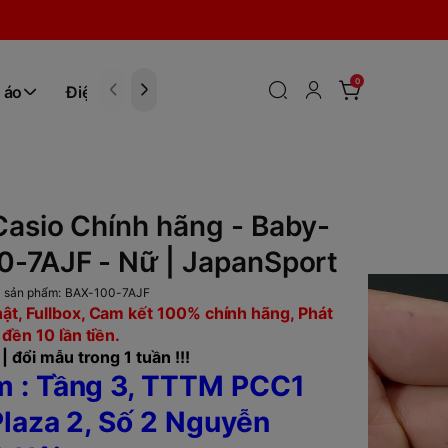
0
 áo
Điện tử
Hóa Phẩm
asio Chính hãng - Baby-
0-7AJF - Nữ | JapanSport
 sản phẩm:
BAX-100-7AJF
ật, Fullbox, Cam kết 100% chính hãng, Phát
 đền 10 lần tiền.
| đổi mẫu trong 1 tuần !!!
 : Tầng 3, TTTM PCC1
laza 2, Số 2 Nguyễn