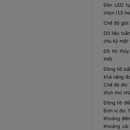
Đèn LED tự
chọn (1,5 h
Chế độ giờ
Dữ liệu tuầ
chu kỳ mặt 
Đồ thị thủy
thể)
Đồng hồ bấm
Khả năng đo
Chế độ đo: T
đích thứ nhâ
Đồng hồ đê
Đơn vị đo: 1
Khoảng đếm
Khoảng cài 