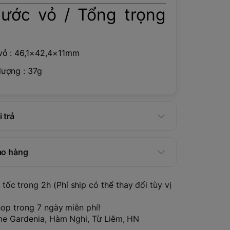
hước vỏ / Tổng trọng
vỏ : 46,1×42,4×11mm
lượng : 37g
 trả
ao hàng
tốc trong 2h (Phí ship có thể thay đổi tùy vị
hop trong 7 ngày miễn phí!
ome Gardenia, Hàm Nghi, Từ Liêm, HN