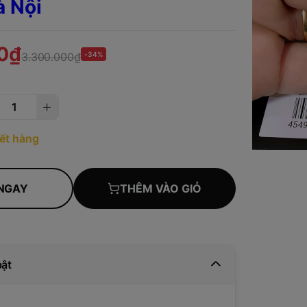
à Nội
0₫
3.300.000₫
-34%
ết hàng
NGAY
THÊM VÀO GIỎ
bật