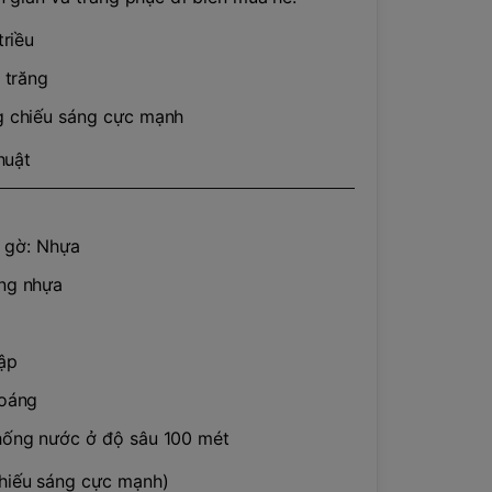
triều
 trăng
g chiếu sáng cực mạnh
huật
/ gờ: Nhựa
ng nhựa
ập
hoáng
hống nước ở độ sâu 100 mét
hiếu sáng cực mạnh)