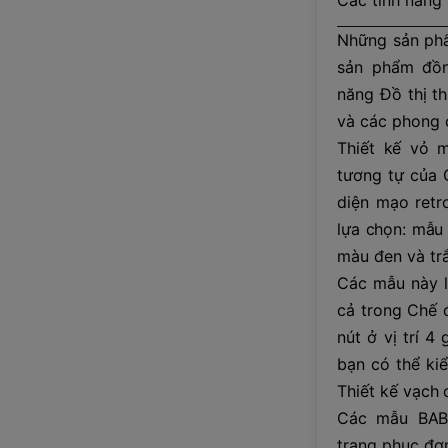
Các tính năng
Những sản ph
sản phẩm đồn
năng Đồ thị th
và các phong 
Thiết kế vỏ 
tương tự của 
diện mạo retr
lựa chọn: mẫu
màu đen và trắ
Các mẫu này l
cả trong Chế đ
nút ở vị trí 4
bạn có thể kiể
Thiết kế vạch 
Các mẫu BABY
trang phục đơn