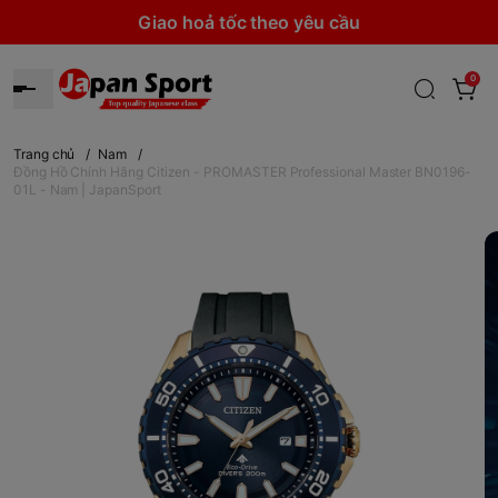
Giao hoả tốc theo yêu cầu
0
Trang chủ
/
Nam
/
Đồng Hồ Chính Hãng Citizen - PROMASTER Professional Master BN0196-
01L - Nam | JapanSport