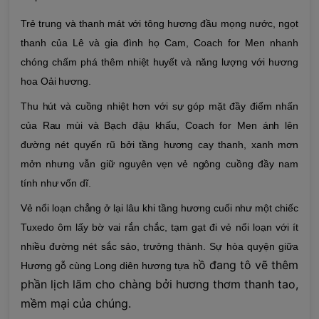
Trẻ trung và thanh mát với tông hương đầu mọng nước, ngọt
thanh của Lê và gia đình họ Cam, Coach for Men nhanh
chóng chấm phá thêm nhiệt huyết và năng lượng với hương
hoa Oải hương.
Thu hút và cuồng nhiệt hơn với sự góp mặt đầy điểm nhấn
của Rau mùi và Bạch đậu khấu, Coach for Men ánh lên
đường nét quyến rũ bởi tầng hương cay thanh, xanh mơn
mởn nhưng vẫn giữ nguyên vẹn vẻ ngông cuồng đầy nam
tính như vốn dĩ.
Vẻ nổi loạn chẳng ở lại lâu khi tầng hương cuối như một chiếc
Tuxedo ôm lấy bờ vai rắn chắc, tạm gạt đi vẻ nổi loạn với ít
nhiều đường nét sắc sảo, trưởng thành. Sự hòa quyện giữa
ồ đang tô vẽ thêm
Hương gỗ cùng Long diên hương tựa h
phần lịch lãm cho chàng bởi hương thơm thanh tao,
mềm mại của chúng.