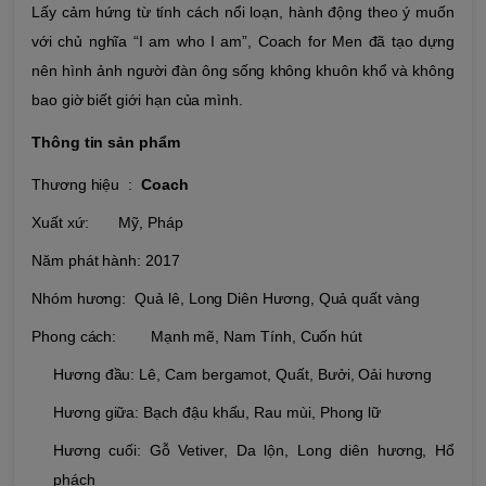
Lấy cảm hứng từ tính cách nổi loạn, hành động theo ý muốn
với chủ nghĩa “I am who I am”, Coach for Men đã tạo dựng
nên hình ảnh người đàn ông sống không khuôn khổ và không
bao giờ biết giới hạn của mình.
Thông tin sản phẩm
Thương hiệu :
Coach
Xuất xứ: Mỹ, Pháp
Năm phát hành: 2017
Nhóm hương: Quả lê, Long Diên Hương, Quả quất vàng
Phong cách: Mạnh mẽ, Nam Tính, Cuốn hút
Hương đầu: Lê, Cam bergamot, Quất, Bưởi, Oải hương
Hương giữa: Bạch đậu khấu, Rau mùi, Phong lữ
Hương cuối: Gỗ Vetiver, Da lộn, Long diên hương, Hổ
phách