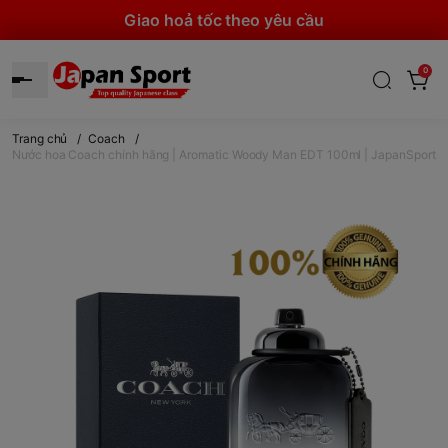
Giao hoả tốc theo yêu cầu
0
Trang chủ
/
Coach
/
Nước hoa Coach chính hãng | Aromatic Woody Man EDT 100ml | JapanSport