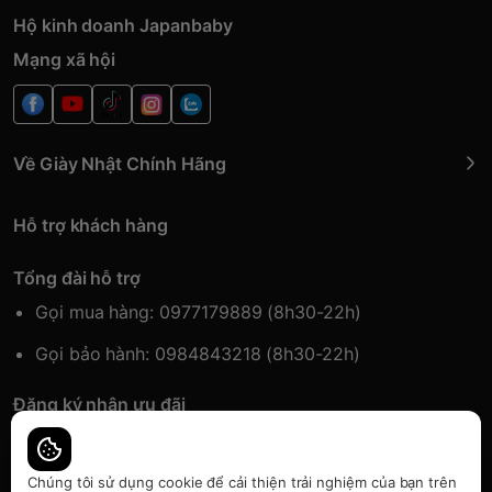
Hộ kinh doanh Japanbaby
Mạng xã hội
Về Giày Nhật Chính Hãng
Hỗ trợ khách hàng
Tổng đài hỗ trợ
Gọi mua hàng: 0977179889 (8h30-22h)
Gọi bảo hành: 0984843218 (8h30-22h)
Đăng ký nhận ưu đãi
Đăng kí để nhận thông tin ưu đãi sớm nhất.
Chúng tôi sử dụng cookie để cải thiện trải nghiệm của bạn trên