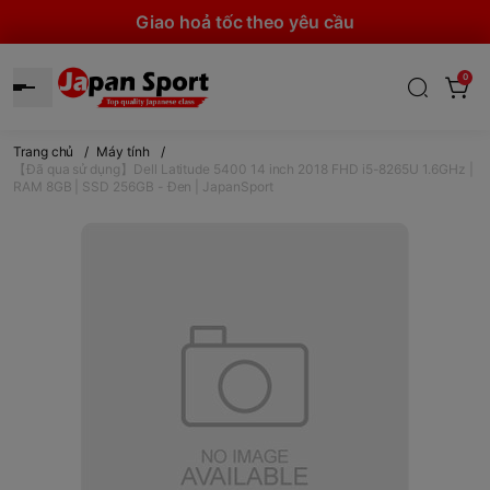
Giao hoả tốc theo yêu cầu
0
Trang chủ
/
Máy tính
/
【Đã qua sử dụng】Dell Latitude 5400 14 inch 2018 FHD i5-8265U 1.6GHz |
RAM 8GB | SSD 256GB - Đen | JapanSport