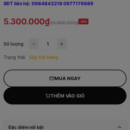
SĐT liên hệ: 0984843218 0977179889
5.300.000₫
25.800.000₫
-80%
Số lượng
Trạng thái
Sắp hết hàng
MUA NGAY
THÊM VÀO GIỎ
Đặc điểm nổi bật