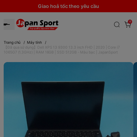
Giao hoả tốc theo yêu cầu
0
Trang chủ
/
Máy tính
/
【Đã qua sử dụng】Dell XPS 13 9300 13.3 inch FHD | 2020 | Core i7
1065G7 (1.3GHz) | RAM 16GB | SSD 512GB - Màu bạc | JapanSport