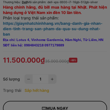
Thương hiệu:
Dell
Mã sản phẩm:
dell-xps-9300-i7-16gb-512gb-silver
Hàng chính hãng, đủ bill mua hàng tại Nhật. Phát hiện
hàng dựng ở Việt Nam xin đền 10 lần tiền.
Phân loại trạng thái sản phẩm:
https://giaynhatchinhhang.vn/bang-danh-gia-nhan-
dien-tinh-trang-san-pham-da-qua-su-dung-nhat-
ban
Địa chỉ: Lotus 4, Vinhome Gardernia, Hàm Nghi, Từ Liêm, HN
SĐT liên hệ: 0984843218 0977179889
11.500.000₫
35.000.000₫
-68%
Số lượng
Trạng thái
Sắp hết hàng
MUA NGAY