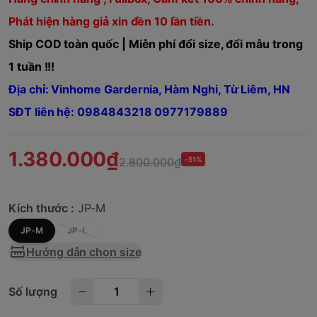
Phát hiện hàng giả xin đền 10 lần tiền.
Ship COD toàn quốc | Miễn phí đổi size, đổi mẫu trong
1 tuần !!!
Địa chỉ: Vinhome Gardernia, Hàm Nghi, Từ Liêm, HN
SĐT liên hệ: 0984843218 0977179889
1.380.000₫
2.800.000₫
-51%
Kích thước :
JP-M
JP-M
JP-L
Hướng dẫn chọn size
Số lượng