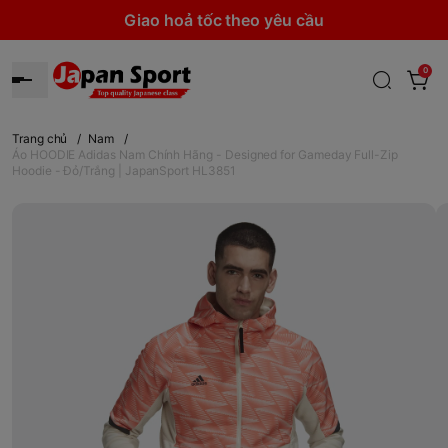
Giao hoả tốc theo yêu cầu
0
Trang chủ
/
Nam
/
Áo HOODIE Adidas Nam Chính Hãng - Designed for Gameday Full-Zip
Hoodie - Đỏ/Trắng | JapanSport HL3851